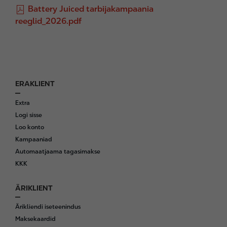
F
Battery Juiced tarbijakampaania
i
reeglid_2026.pdf
l
e
ERAKLIENT
F
o
Extra
o
Logi sisse
t
Loo konto
e
Kampaaniad
r
Automaatjaama tagasimakse
KKK
ÄRIKLIENT
Ärikliendi iseteenindus
Maksekaardid