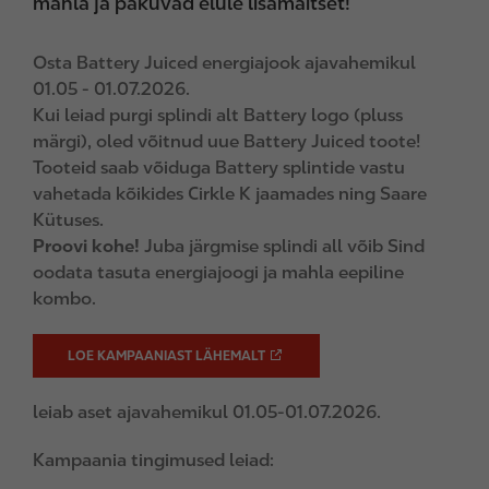
mahla ja pakuvad elule lisamaitset!
Osta Battery Juiced energiajook ajavahemikul
01.05 - 01.07.2026.
Kui leiad purgi splindi alt Battery logo (pluss
märgi), oled võitnud uue Battery Juiced toote!
Tooteid saab võiduga Battery splintide vastu
vahetada kõikides Cirkle K jaamades ning Saare
Kütuses.
Proovi kohe!
Juba järgmise splindi all võib Sind
oodata tasuta energiajoogi ja mahla eepiline
kombo.
LOE KAMPAANIAST LÄHEMALT
leiab aset ajavahemikul 01.05-01.07.2026.
Kampaania tingimused leiad: