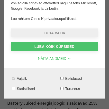
võivad olla erinevad ettevõtted nagu näiteks Microsoft,
u
Google, Facebook ja Linkedin.
u
Mobiilimäng "Kraabi ja võida"
r
Loe rohkem Circle K privaatsuspoliitikast.
d
Battery Juiced tarbijamäng
e
Heasoovlik klient
LUBA VALIK
Head pakkumised
Einediilid
LUBA KÕIK KÜPSISED
Mozzarella burger
Värska Kuldse korgi kampaania
NÄITA ANDMEID
Super hooajapesuga kingituseks Hot Wheelsi
mudelauto
Vajalik
Eelistused
Battery Juiced kampaania
Statistilised
Turundus
Battery Juiced energiajoogid sisaldavad 25%