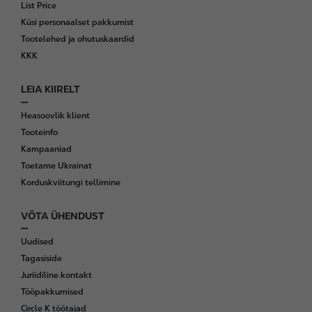
List Price
Küsi personaalset pakkumist
Tootelehed ja ohutuskaardid
KKK
LEIA KIIRELT
Heasoovlik klient
Tooteinfo
Kampaaniad
Toetame Ukrainat
Korduskviitungi tellimine
VÕTA ÜHENDUST
Uudised
Tagasiside
Juriidiline kontakt
Tööpakkumised
Circle K töötajad