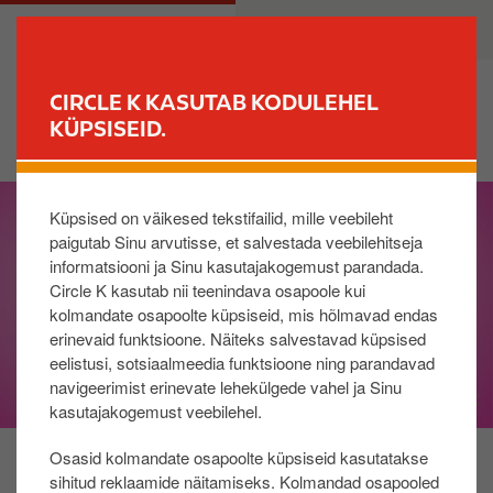
L
M
ERAKLIENT
ÄRIKLIENT
i
a
i
i
g
n
CIRCLE K KASUTAB KODULEHEL
u
n
KÜPSISEID.
LEIA JAAM
e
a
d
v
I
a
i
Küpsised on väikesed tekstifailid, mille veebileht
m
s
g
paigutab Sinu arvutisse, et salvestada veebilehitseja
a
i
a
informatsiooni ja Sinu kasutajakogemust parandada.
g
p
t
Circle K kasutab nii teenindava osapoole kui
e
õ
i
kolmandate osapoolte küpsiseid, mis hõlmavad endas
h
o
erinevaid funktsioone. Näiteks salvestavad küpsised
i
n
eelistusi, sotsiaalmeedia funktsioone ning parandavad
s
navigeerimist erinevate lehekülgede vahel ja Sinu
i
kasutajakogemust veebilehel.
s
Osasid kolmandate osapoolte küpsiseid kasutatakse
u
sihitud reklaamide näitamiseks. Kolmandad osapooled
j