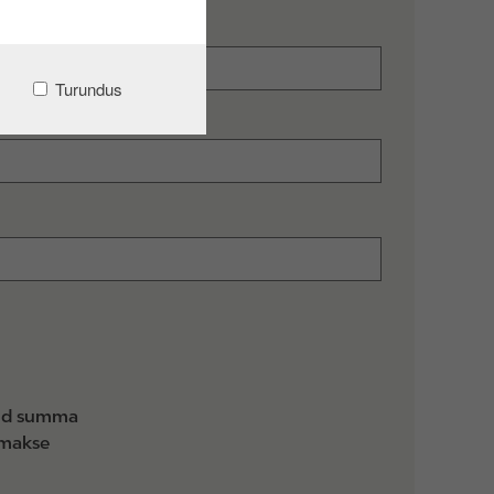
Turundus
ud summa
amakse