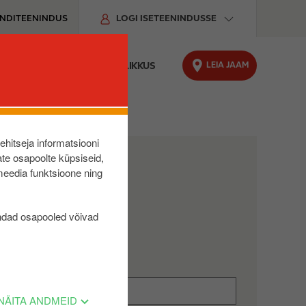
ENDITEENINDUS
LOGI ISETEENINDUSSE
LEIA JAAM
O LAADIMINE
JÄTKUSUUTLIKKUS
lehitseja informatsiooni
te osapoolte küpsiseid,
meedia funktsioone ning
ndad osapooled võivad
NÄITA ANDMEID