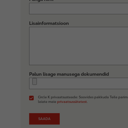
Lisainformatsioon
Palun lisage manusega dokumendid
Circle K privaatsusteade: Soovides pakkuda Teile pari
leiate meie
privaatsussätetest
.