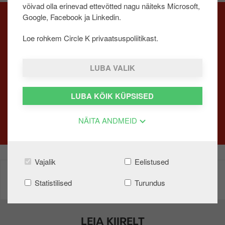
võivad olla erinevad ettevõtted nagu näiteks Microsoft,
u
Google, Facebook ja Linkedin.
u
r
Loe rohkem Circle K privaatsuspoliitikast.
d
SÄRAV AUTO IGA PÄEV!
e
LUBA VALIK
LOE LÄHEMALT
LUBA KÕIK KÜPSISED
NÄITA ANDMEID
Vajalik
Eelistused
Find us on
Google
Find us on
App Store
Statistilised
Turundus
Play
LEIA KIIRELT