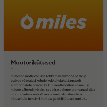
m
a
g
e
Mootorikütused
Inimesed mõtlevad üha rohkem keskkonna peale ja
otsivad võimalusi kulude kokkuhoiuks. Sarnaselt
autotootjatele otsivad ka kütuseettevõtted võimalusi
kulude vähendamiseks. Seepärast oleme arendanud välja
mootorikütuse miles®, mis võimaldab vähendada
kütusekulu bensiinil kuni 3% ja diislikütusel kuni 2%.