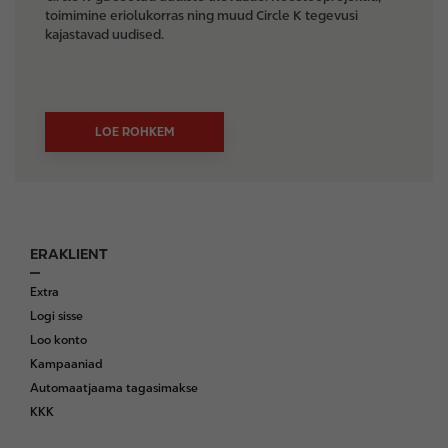
toimimine eriolukorras ning muud Circle K tegevusi
kajastavad uudised.
LOE ROHKEM
ERAKLIENT
F
o
Extra
o
Logi sisse
t
Loo konto
e
Kampaaniad
r
Automaatjaama tagasimakse
KKK