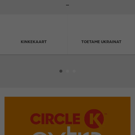
KINKEKAART
TOETAME UKRAINAT
I
m
a
g
e