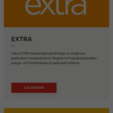
EXTRA
Liitu EXTRA lojaalsusprogrammiga, et saada osa
parimatest soodustustest. Registreeri lojaalsuskaardina
panga- või Partnerkaart ja saad alati rohkem.
LOE ROHKEM
I