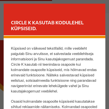
L
M
ERAKLIENT
ÄRIKLIENT
i
a
i
i
g
n
CIRCLE K KASUTAB KODULEHEL
u
n
KÜPSISEID.
LEIA JAAM
e
a
d
v
I
a
i
Küpsised on väikesed tekstifailid, mille veebileht
m
s
g
paigutab Sinu arvutisse, et salvestada veebilehitseja
a
i
a
informatsiooni ja Sinu kasutajakogemust parandada.
g
p
t
Circle K kasutab nii teenindava osapoole kui
e
õ
i
kolmandate osapoolte küpsiseid, mis hõlmavad endas
h
o
erinevaid funktsioone. Näiteks salvestavad küpsised
i
n
eelistusi, sotsiaalmeedia funktsioone ning parandavad
s
navigeerimist erinevate lehekülgede vahel ja Sinu
i
kasutajakogemust veebilehel.
s
Osasid kolmandate osapoolte küpsiseid kasutatakse
u
sihitud reklaamide näitamiseks. Kolmandad osapooled
j