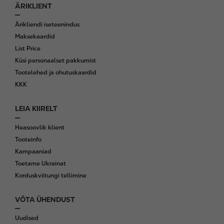
ÄRIKLIENT
Ärikliendi iseteenindus
Maksekaardid
List Price
Küsi personaalset pakkumist
Tootelehed ja ohutuskaardid
KKK
LEIA KIIRELT
Heasoovlik klient
Tooteinfo
Kampaaniad
Toetame Ukrainat
Korduskviitungi tellimine
VÕTA ÜHENDUST
Uudised