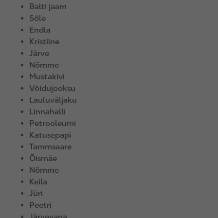
Balti jaam
Sõle
Endla
Kristiine
Järve
Nõmme
Mustakivi
Võidujooksu
Lauluväljaku
Linnahalli
Petrooleumi
Katusepapi
Tammsaare
Õismäe
Nõmme
Keila
Jüri
Peetri
Järvevana