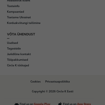
Heasoovlik klient
Tooteinfo
Kampaaniad
Toetame Ukrainat
Korduskviitungi tellimine
VÕTA ÜHENDUST
Uudised
Tagasiside
Juriidiline kontakt
Tööpakkumised
Circle K töötajad
B
Cookies
Privaatsuspoliitika
o
t
Copyright © 2026 Circle K Eesti
t
o
m
Find us on
Google Play
Find us on
App Store