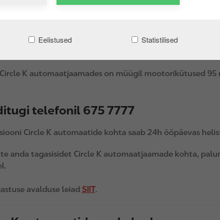
t teenindusjaamades müüdavate mootorikütustega läbivad 
la etappides. Nii Circle K teenindus- kui automaatjaamadess
detud tarnijatelt, mis võimaldab tagada mootorikütuste kõrg
Eelistused
Statistilised
 jaoks.
 Circle K automaatjaamades on müügil mootorikütused 95 mi
itugi telefonil 675 7777
siooni Circle K automaatide kohta saab 24h ööpäevas helist
ite anda tagasisidet Circle K automaatjaamade kohta, pal
l.
astuse avalduse leiad
SIIT
.