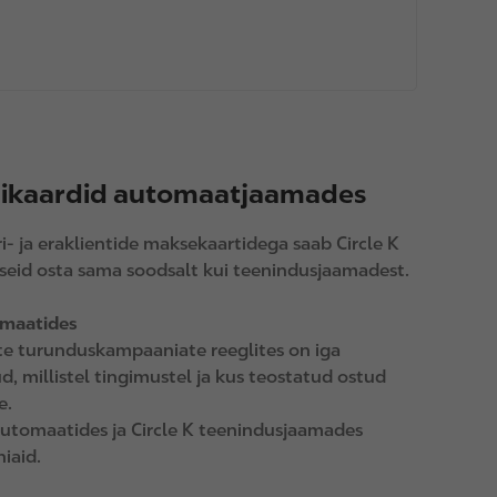
ndikaardid automaatjaamades
i- ja eraklientide maksekaartidega saab Circle K
eid osta sama soodsalt kui teenindusjaamadest.
maatides
ate turunduskampaaniate reeglites on iga
 millistel tingimustel ja kus teostatud ostud
e.
 automaatides ja Circle K teenindusjaamades
iaid.