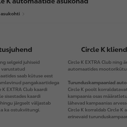
cle K automaatide asukohad
 asukohti
utusjuhend
Circle K klie
ng selgeid juhiseid
Circle K EXTRA Club ning är
 varustatud
automaatides mootorikütus
maatides saab kütuse eest
enamlevinud pangakaartidega
Turunduskampaaniad auto
le K EXTRA Club kaardi
Circle K poolt korraldatav
e sisestades kaardi
kampaania osas määratletud,
hingu järgselt väljastab
lähevad kampaanias arvess
 ka ostukviitungi.
Circle K korraldab Circle K
erinevaid turunduskampaan