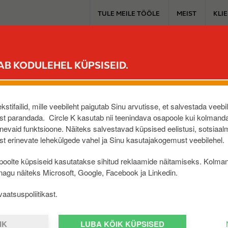
T
TULE MEILE TÖÖLE
MEIST
KLI
o
p
m
PÜSIKLIENDILE
MUGAVUSPOOD
SINU AUTOLE
ELEKTRIAUT
e
AB KODULEHEL KÜPSISEID.
n
u
cle K automaat
stifailid, mille veebileht paigutab Sinu arvutisse, et salvestada veebi
t parandada. Circle K kasutab nii teenindava osapoole kui kolmanda
 automaatjaamades on müügil kõrge kvaliteediga mootorikü
evaid funktsioone. Näiteks salvestavad küpsised eelistusi, sotsiaal
ed Circle K automaatjaamad on mõeldud kiire elutempoga k
t erinevate lehekülgede vahel ja Sinu kasutajakogemust veebilehel.
ivad osta vaid mootorikütust
oolte küpsiseid kasutatakse sihitud reklaamide näitamiseks. Kolma
 nagu näiteks Microsoft, Google, Facebook ja Linkedin.
avad kõrget mootorikütuste kvaliteeti
aatsuspoliitikast.
 K automaadid keskenduvad vaid mootorikütuste 
misse mootorikütuste kvaliteedis
IK
LUBA KÕIK KÜPSISED