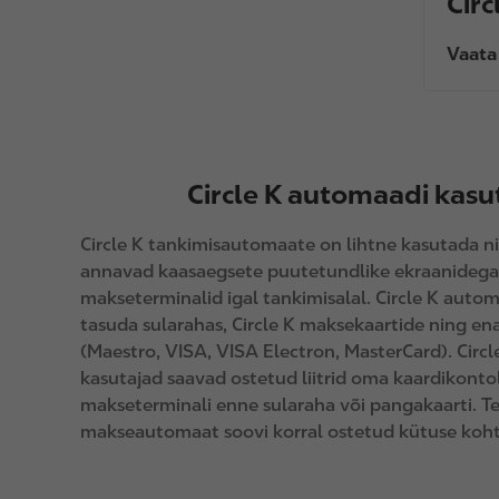
Cir
Vaata
Circle K automaadi kas
Circle K tankimisautomaate on lihtne kasutada ni
annavad kaasaegsete puutetundlike ekraanidega
makseterminalid igal tankimisalal. Circle K auto
tasuda sularahas, Circle K maksekaartide ning 
(Maestro, VISA, VISA Electron, MasterCard). Circ
kasutajad saavad ostetud liitrid oma kaardikontol
makseterminali enne sularaha või pangakaarti. Te
makseautomaat soovi korral ostetud kütuse kohta