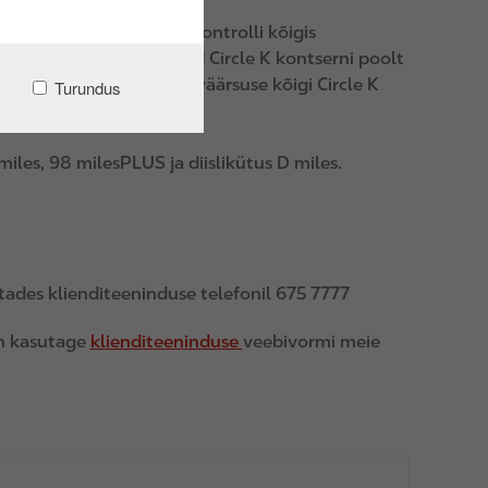
need mitmeastmelise kontrolli kõigis
e tarnitakse kütust vaid Circle K kontserni poolt
e kvaliteedi ja usaldusväärsuse kõigi Circle K
Turundus
les, 98 milesPLUS ja diislikütus D miles.
ades klienditeeninduse telefonil 675 7777
un kasutage
klienditeeninduse
veebivormi meie