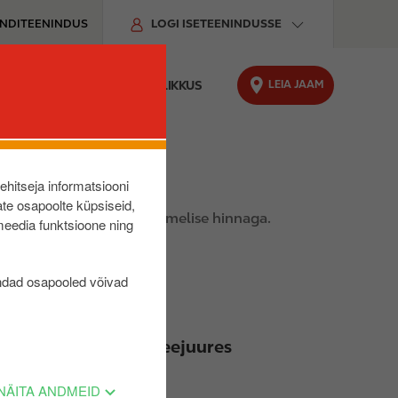
ENDITEENINDUS
LOGI ISETEENINDUSSE
LEIA JAAM
O LAADIMINE
JÄTKUSUUTLIKKUS
lehitseja informatsiooni
te osapoolte küpsiseid,
tus alati konkurentsivõimelise hinnaga.
meedia funktsioone ning
lientidele, kes
ndad osapooled võivad
müügile, tegemata seejuures
NÄITA ANDMEID