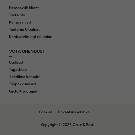
Heasoovlik klient
Tooteinfo
Kampaaniad
Toetame Ukrainat
Korduskviitungi tellimine
VÕTA ÜHENDUST
Uudised
Tagasiside
Juriidiline kontakt
Tööpakkumised
Circle K töötajad
B
Cookies
Privaatsuspoliitika
o
t
Copyright © 2026 Circle K Eesti
t
o