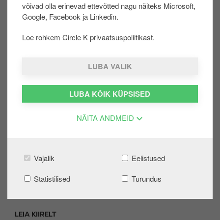
võivad olla erinevad ettevõtted nagu näiteks Microsoft,
u
ERAKLIENT
F
Google, Facebook ja Linkedin.
u
o
Extra
r
Loe rohkem Circle K privaatsuspoliitikast.
o
Logi sisse
d
t
Loo konto
e
e
LUBA VALIK
Kampaaniad
r
Automaatjaama tagasimakse
KKK
LUBA KÕIK KÜPSISED
ÄRIKLIENT
NÄITA ANDMEID
Ärikliendi iseteenindus
Maksekaardid
List Price
Vajalik
Eelistused
Küsi personaalset pakkumist
Statistilised
Turundus
Tootelehed ja ohutuskaardid
KKK
LEIA KIIRELT