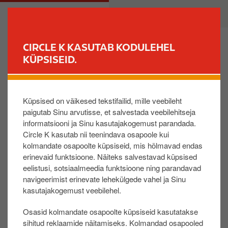
L
M
ERAKLIENT
ÄRIKLIENT
i
a
i
i
g
n
CIRCLE K KASUTAB KODULEHEL
u
n
KÜPSISEID.
LEIA JAAM
e
a
d
v
Kõik kaardi muudatused reaalajas
a
i
Küpsised on väikesed tekstifailid, mille veebileht
s
g
paigutab Sinu arvutisse, et salvestada veebilehitseja
i
a
informatsiooni ja Sinu kasutajakogemust parandada.
p
t
Circle K kasutab nii teenindava osapoole kui
Oli sellest abi?:
õ
i
kolmandate osapoolte küpsiseid, mis hõlmavad endas
h
o
JAH
EI
erinevaid funktsioone. Näiteks salvestavad küpsised
i
n
eelistusi, sotsiaalmeedia funktsioone ning parandavad
s
navigeerimist erinevate lehekülgede vahel ja Sinu
i
kasutajakogemust veebilehel.
Share on:
s
Osasid kolmandate osapoolte küpsiseid kasutatakse
u
sihitud reklaamide näitamiseks. Kolmandad osapooled
j