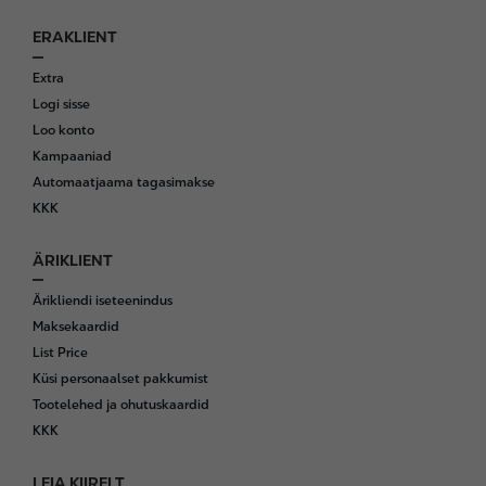
ERAKLIENT
F
o
Extra
o
Logi sisse
t
Loo konto
e
Kampaaniad
r
Automaatjaama tagasimakse
KKK
ÄRIKLIENT
Ärikliendi iseteenindus
Maksekaardid
List Price
Küsi personaalset pakkumist
Tootelehed ja ohutuskaardid
KKK
LEIA KIIRELT