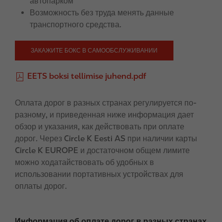
автопарком
Возможность без труда менять данные
транспортного средства.
ЗАКАЖИТЕ БОКС В САМООБСЛУЖИВАНИИ
F
EETS boksi tellimise juhend.pdf
i
l
Оплата дорог в разных странах регулируется по-
e
разному, и приведенная ниже информация дает
обзор и указания, как действовать при оплате
дорог. Через Circle K Eesti AS при наличии карты
Circle K EUROPE и достаточном общем лимите
можно ходатайствовать об удобных в
использовании портативных устройствах для
оплаты дорог.
Информация об оплате дорог в разных странах