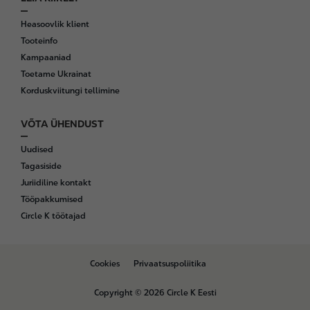
Heasoovlik klient
Tooteinfo
Kampaaniad
Toetame Ukrainat
Korduskviitungi tellimine
VÕTA ÜHENDUST
Uudised
Tagasiside
Juriidiline kontakt
Tööpakkumised
Circle K töötajad
B
Cookies
Privaatsuspoliitika
o
t
Copyright © 2026 Circle K Eesti
t