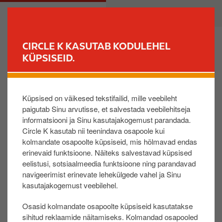
L
M
ERAKLIENT
ÄRIKLIENT
i
a
i
i
g
n
CIRCLE K KASUTAB KODULEHEL
u
n
KÜPSISEID.
LEIA JAAM
e
a
d
v
Многофункциональное
a
i
Küpsised on väikesed tekstifailid, mille veebileht
бортовое устройство для
s
g
paigutab Sinu arvutisse, et salvestada veebilehitseja
i
a
оплаты дорог EETS
informatsiooni ja Sinu kasutajakogemust parandada.
p
t
Circle K kasutab nii teenindava osapoole kui
õ
i
kolmandate osapoolte küpsiseid, mis hõlmavad endas
Одно бортовое устройство, одна карта, один счет
h
o
erinevaid funktsioone. Näiteks salvestavad küpsised
i
n
eelistusi, sotsiaalmeedia funktsioone ning parandavad
s
navigeerimist erinevate lehekülgede vahel ja Sinu
Многофункциональное бортовое устройство
i
kasutajakogemust veebilehel.
для оплаты дорог EETS действует в Австрии, в
s
Бельгии (в том числе туннель Лифкенсхук), в
Osasid kolmandate osapoolte küpsiseid kasutatakse
u
Венгрии,
в Болгарии,
в Германии, в Испании, в
sihitud reklaamide näitamiseks. Kolmandad osapooled
j
Италии, в Норвегии, в Польше, в Португалии,