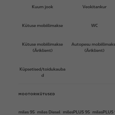
Kuum jook
Veokitankur
Kütuse mobiilimakse
WC
Kütuse mobiilimakse
Autopesu mobiilimak
(Äriklient)
(Äriklient)
Küpsetised/toidukauba
d
MOOTORIKÜTUSED
miles 95
miles Diesel
milesPLUS 95
milesPLUS