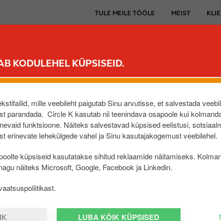
T
TULE MEILE TÖÖLE
MEIST
KLI
o
p
m
PÜSIKLIENDILE
MUGAVUSPOOD
SINU AUTOLE
ELEKTRIAUT
e
AB KODULEHEL KÜPSISEID.
n
u
DI ENDLA
stifailid, mille veebileht paigutab Sinu arvutisse, et salvestada veebi
E
t parandada. Circle K kasutab nii teenindava osapoole kui kolmanda
evaid funktsioone. Näiteks salvestavad küpsised eelistusi, sotsiaal
t erinevate lehekülgede vahel ja Sinu kasutajakogemust veebilehel.
oolte küpsiseid kasutatakse sihitud reklaamide näitamiseks. Kolma
 nagu näiteks Microsoft, Google, Facebook ja Linkedin.
aatsuspoliitikast.
IK
LUBA KÕIK KÜPSISED