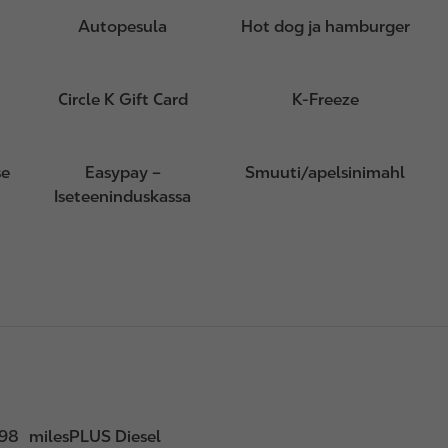
Autopesula
Hot dog ja hamburger
Circle K Gift Card
K-Freeze
se
Easypay –
Smuuti/apelsinimahl
Iseteeninduskassa
 98
milesPLUS Diesel