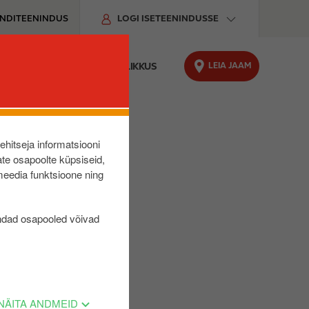
ENDITEENINDUS
LOGI ISETEENINDUSSE
LEIA JAAM
O LAADIMINE
JÄTKUSUUTLIKKUS
lehitseja informatsiooni
te osapoolte küpsiseid,
meedia funktsioone ning
ndad osapooled võivad
NÄITA ANDMEID