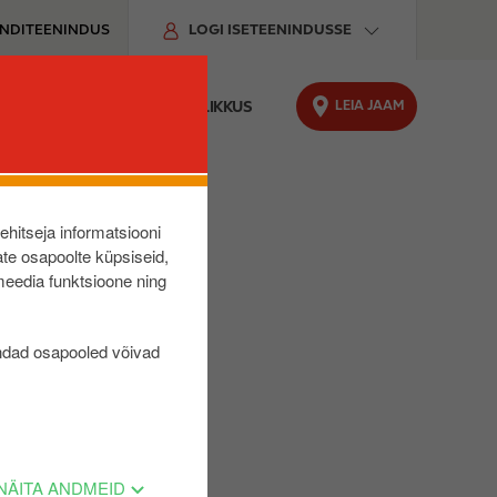
ENDITEENINDUS
LOGI ISETEENINDUSSE
LEIA JAAM
O LAADIMINE
JÄTKUSUUTLIKKUS
lehitseja informatsiooni
te osapoolte küpsiseid,
meedia funktsioone ning
ndad osapooled võivad
NÄITA ANDMEID