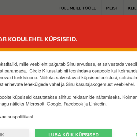
T
TULE MEILE TÖÖLE
MEIST
KLI
o
p
m
PÜSIKLIENDILE
MUGAVUSPOOD
SINU AUTOLE
ELEKTRIAUT
e
AB KODULEHEL KÜPSISEID.
n
u
ANNE
stifailid, mille veebileht paigutab Sinu arvutisse, et salvestada veebi
t parandada. Circle K kasutab nii teenindava osapoole kui kolmanda
evaid funktsioone. Näiteks salvestavad küpsised eelistusi, sotsiaal
t erinevate lehekülgede vahel ja Sinu kasutajakogemust veebilehel.
oolte küpsiseid kasutatakse sihitud reklaamide näitamiseks. Kolma
 nagu näiteks Microsoft, Google, Facebook ja Linkedin.
aatsuspoliitikast.
IK
LUBA KÕIK KÜPSISED