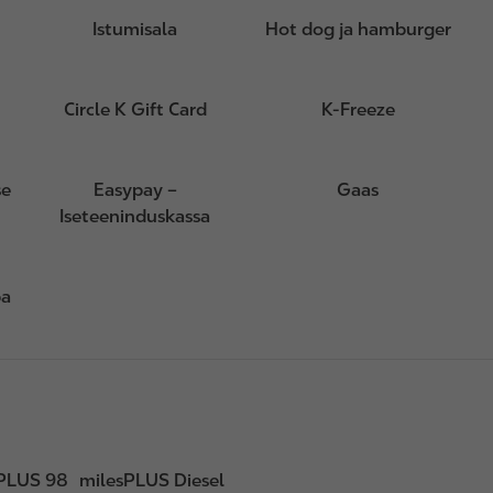
Istumisala
Hot dog ja hamburger
Circle K Gift Card
K-Freeze
se
Easypay –
Gaas
Iseteeninduskassa
ba
PLUS 98
milesPLUS Diesel