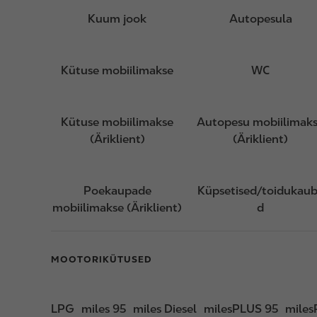
Kuum jook
Autopesula
Kütuse mobiilimakse
WC
Kütuse mobiilimakse
Autopesu mobiilimak
(Äriklient)
(Äriklient)
Poekaupade
Küpsetised/toidukau
mobiilimakse (Äriklient)
d
MOOTORIKÜTUSED
LPG
miles 95
miles Diesel
milesPLUS 95
miles