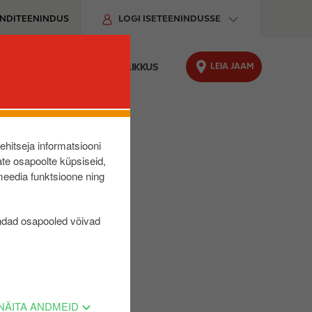
ENDITEENINDUS
LOGI ISETEENINDUSSE
LEIA JAAM
O LAADIMINE
JÄTKUSUUTLIKKUS
lehitseja informatsiooni
te osapoolte küpsiseid,
meedia funktsioone ning
ndad osapooled võivad
NÄITA ANDMEID