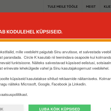
T
TULE MEILE TÖÖLE
MEIST
KLI
o
p
m
PÜSIKLIENDILE
MUGAVUSPOOD
SINU AUTOLE
ELEKTRIAUT
e
AB KODULEHEL KÜPSISEID.
n
u
NARVA MNT
stifailid, mille veebileht paigutab Sinu arvutisse, et salvestada veebi
,
EE
t parandada. Circle K kasutab nii teenindava osapoole kui kolmanda
evaid funktsioone. Näiteks salvestavad küpsised eelistusi, sotsiaal
t erinevate lehekülgede vahel ja Sinu kasutajakogemust veebilehel.
oolte küpsiseid kasutatakse sihitud reklaamide näitamiseks. Kolma
 nagu näiteks Microsoft, Google, Facebook ja Linkedin.
aatsuspoliitikast.
IK
LUBA KÕIK KÜPSISED