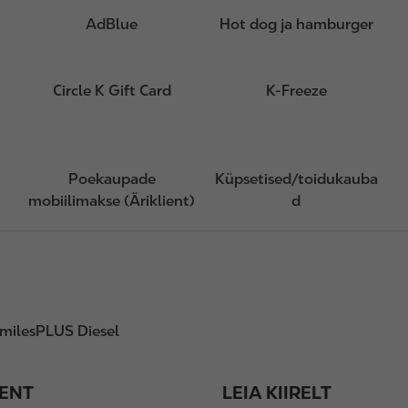
AdBlue
Hot dog ja hamburger
Circle K Gift Card
K-Freeze
l
Poekaupade
Küpsetised/toidukauba
mobiilimakse (Äriklient)
d
milesPLUS Diesel
IENT
LEIA KIIRELT