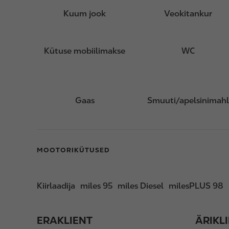
Kuum jook
Veokitankur
Kütuse mobiilimakse
WC
Gaas
Smuuti/apelsinimah
MOOTORIKÜTUSED
Kiirlaadija
miles 95
miles Diesel
milesPLUS 98
ERAKLIENT
ÄRIKL
F