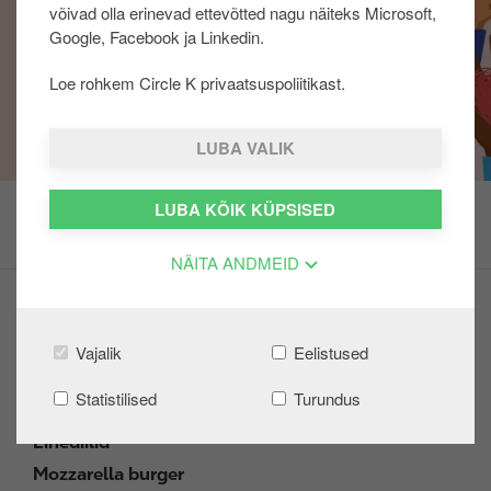
võivad olla erinevad ettevõtted nagu näiteks Microsoft,
u
Google, Facebook ja Linkedin.
u
r
Loe rohkem Circle K privaatsuspoliitikast.
d
e
LUBA VALIK
LUBA KÕIK KÜPSISED
NÄITA ANDMEID
Mobiilimäng "Kraabi ja võida"
Battery Juiced tarbijamäng
Vajalik
Eelistused
Heasoovlik klient
Statistilised
Turundus
Head pakkumised
Einediilid
Mozzarella burger