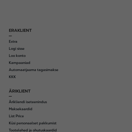
ERAKLIENT
F
o
Extra
o
Logi sisse
t
Loo konto
e
Kampaaniad
r
Automaatjaama tagasimakse
KKK
ÄRIKLIENT
Ärikliendi iseteenindus
Maksekaardid
List Price
Küsi personaalset pakkumist
Tootelehed ja ohutuskaardid