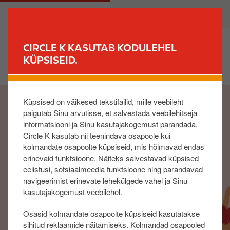
L
M
ERAKLIENT
ÄRIKLIENT
i
a
i
i
g
n
CIRCLE K KASUTAB KODULEHEL
u
n
KÜPSISEID.
LEIA JAAM
e
a
d
v
I
a
i
Küpsised on väikesed tekstifailid, mille veebileht
m
s
g
paigutab Sinu arvutisse, et salvestada veebilehitseja
a
i
a
informatsiooni ja Sinu kasutajakogemust parandada.
g
p
t
Circle K kasutab nii teenindava osapoole kui
e
õ
i
kolmandate osapoolte küpsiseid, mis hõlmavad endas
h
o
erinevaid funktsioone. Näiteks salvestavad küpsised
i
n
eelistusi, sotsiaalmeedia funktsioone ning parandavad
s
navigeerimist erinevate lehekülgede vahel ja Sinu
i
kasutajakogemust veebilehel.
s
Osasid kolmandate osapoolte küpsiseid kasutatakse
u
sihitud reklaamide näitamiseks. Kolmandad osapooled
j