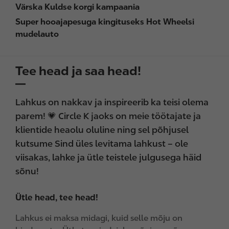
Värska Kuldse korgi kampaania
Super hooajapesuga kingituseks Hot Wheelsi
mudelauto
Tee head ja saa head!
Lahkus on nakkav ja inspireerib ka teisi olema
parem! 💗 Circle K jaoks on meie töötajate ja
klientide heaolu oluline ning sel põhjusel
kutsume Sind üles levitama lahkust – ole
viisakas, lahke ja ütle teistele julgusega häid
sõnu!
Ütle head, tee head!
Lahkus ei maksa midagi, kuid selle mõju on