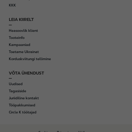
KKK
LEIA KIIRELT
Heasoovlik klient
Tooteinfo
Kampaaniad
Toetame Ukrainat
Korduskviitungi tellimine
VÕTA ÜHENDUST
Uudised
Tagasiside
Juriidiline kontakt
Tööpakkumised
Circle K töötajad