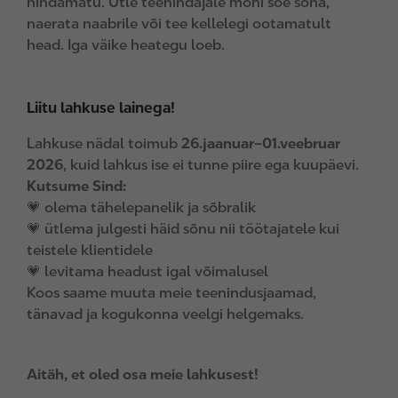
hindamatu. Ütle teenindajale mõni soe sõna,
naerata naabrile või tee kellelegi ootamatult
head. Iga väike heategu loeb.
Liitu lahkuse lainega!
Lahkuse nädal toimub
26.jaanuar–01.veebruar
2026
, kuid lahkus ise ei tunne piire ega kuupäevi.
Kutsume Sind:
💗 olema tähelepanelik ja sõbralik
💗 ütlema julgesti häid sõnu nii töötajatele kui
teistele klientidele
💗 levitama headust igal võimalusel
Koos saame muuta meie teenindusjaamad,
tänavad ja kogukonna veelgi helgemaks.
Aitäh, et oled osa meie lahkusest!