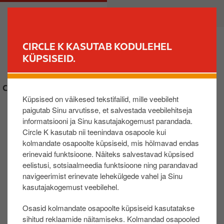
L
M
ERAKLIENT
ÄRIKLIENT
i
a
i
i
g
n
CIRCLE K KASUTAB KODULEHEL
u
n
KÜPSISEID.
LEIA JAAM
e
a
d
v
CIRCLE K KINKEKAART
a
i
Küpsised on väikesed tekstifailid, mille veebileht
s
g
paigutab Sinu arvutisse, et salvestada veebilehitseja
i
a
informatsiooni ja Sinu kasutajakogemust parandada.
p
t
Circle K kasutab nii teenindava osapoole kui
õ
i
kolmandate osapoolte küpsiseid, mis hõlmavad endas
h
o
erinevaid funktsioone. Näiteks salvestavad küpsised
i
n
eelistusi, sotsiaalmeedia funktsioone ning parandavad
s
navigeerimist erinevate lehekülgede vahel ja Sinu
i
kasutajakogemust veebilehel.
s
Osasid kolmandate osapoolte küpsiseid kasutatakse
u
sihitud reklaamide näitamiseks. Kolmandad osapooled
j