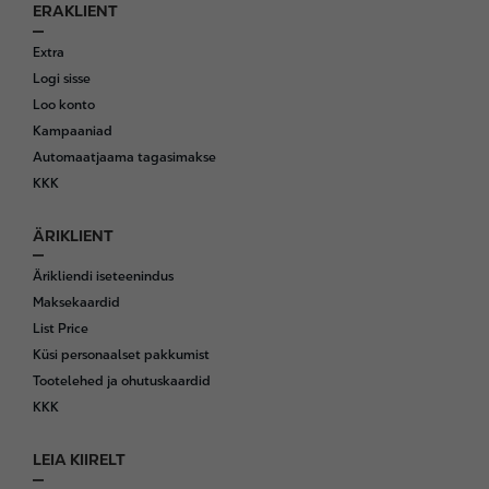
ERAKLIENT
F
o
Extra
o
Logi sisse
t
Loo konto
e
Kampaaniad
r
Automaatjaama tagasimakse
KKK
ÄRIKLIENT
Ärikliendi iseteenindus
Maksekaardid
List Price
Küsi personaalset pakkumist
Tootelehed ja ohutuskaardid
KKK
LEIA KIIRELT