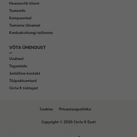
Heasoovlik klient
Tooteinfo
Kampaaniad
Toetame Ukrainat
Korduskviitungi tellimine
VÕTA ÜHENDUST
Uudised
Tagasiside
Juriidiline kontakt
Tööpakkumised
Circle K töötajad
B
Cookies
Privaatsuspoliitika
o
t
Copyright © 2026 Circle K Eesti
t
o
m