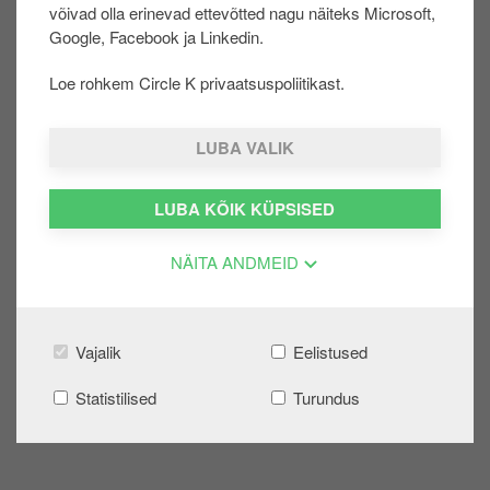
võivad olla erinevad ettevõtted nagu näiteks Microsoft,
u
Google, Facebook ja Linkedin.
u
r
Loe rohkem Circle K privaatsuspoliitikast.
d
e
LUBA VALIK
LUBA KÕIK KÜPSISED
NÄITA ANDMEID
Vajalik
Eelistused
Statistilised
Turundus