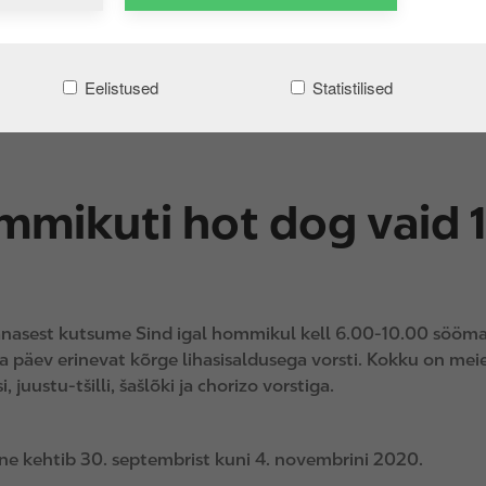
Eelistused
Statistilised
mikuti hot dog vaid 1
änasest kutsume Sind igal hommikul kell 6.00-10.00 sööma 
a päev erinevat kõrge lihasisaldusega vorsti. Kokku on meie 
, juustu-tšilli, šašlõki ja chorizo vorstiga.
e kehtib 30. septembrist kuni 4. novembrini 2020.