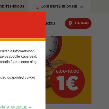
ENDITEENINDUS
LOGI ISETEENINDUSSE
LEIA JAAM
O LAADIMINE
JÄTKUSUUTLIKKUS
lehitseja informatsiooni
te osapoolte küpsiseid,
meedia funktsioone ning
SSI
ndad osapooled võivad
UD
NÄITA ANDMEID