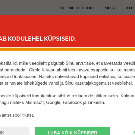
T
TULE MEILE TÖÖLE
MEIST
KLI
o
p
m
PÜSIKLIENDILE
MUGAVUSPOOD
SINU AUTOLE
ELEKTRIAUT
e
AB KODULEHEL KÜPSISEID.
n
u
stifailid, mille veebileht paigutab Sinu arvutisse, et salvestada veebi
t parandada. Circle K kasutab nii teenindava osapoole kui kolmanda
evaid funktsioone. Näiteks salvestavad küpsised eelistusi, sotsiaal
t erinevate lehekülgede vahel ja Sinu kasutajakogemust veebilehel.
KABANO
oolte küpsiseid kasutatakse sihitud reklaamide näitamiseks. Kolma
 nagu näiteks Microsoft, Google, Facebook ja Linkedin.
HOMMIK
aatsuspoliitikast.
IK
LUBA KÕIK KÜPSISED