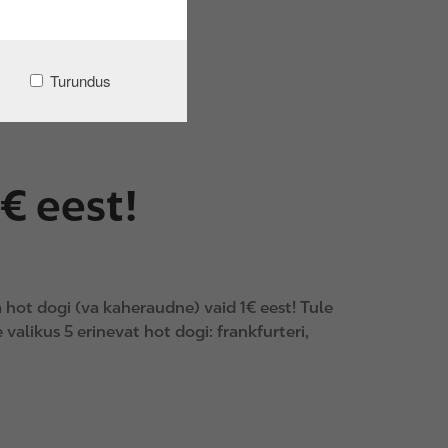
Turundus
€ eest!
hot dogi (va kaheraudne) vaid 1€ eest! Tule
valikus 5 erinevat hot dogi: frankfurteri,