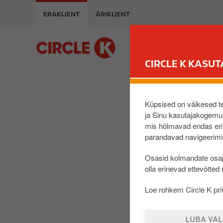
L
m
ERAKLIENT
ÄRIKLIENT
i
a
i
g
g
M
e
u
a
CIRCLE K KASUT
e
i
d
n
a
n
s
a
Küpsised on väikesed tek
i
v
ja Sinu kasutajakogemus
p
mis hõlmavad endas erin
i
parandavad navigeerimis
õ
g
h
a
Osasid kolmandate osap
i
t
olla erinevad ettevõtted
s
i
i
o
Loe rohkem Circle K priv
s
n
u
LUBA VAL
j