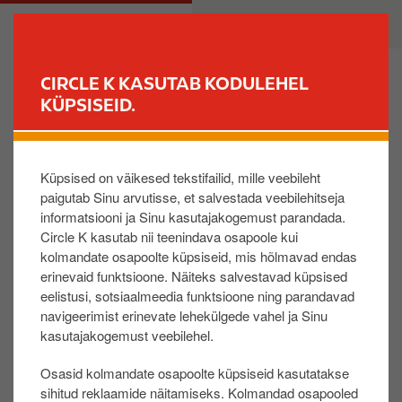
L
M
ERAKLIENT
ÄRIKLIENT
i
a
i
i
g
n
CIRCLE K KASUTAB KODULEHEL
u
n
KÜPSISEID.
LEIA JAAM
e
a
d
v
Miks ma ei saanud allahindlust?
a
i
Küpsised on väikesed tekstifailid, mille veebileht
s
g
paigutab Sinu arvutisse, et salvestada veebilehitseja
i
a
Tasusin Circle K maksekaardiga
informatsiooni ja Sinu kasutajakogemust parandada.
p
t
Circle K maksekaardiga tasudes allahindlust kviit
Circle K kasutab nii teenindava osapoole kui
õ
i
ungil ei näe. Soodustuse infot näed kuu alguses s
kolmandate osapoolte küpsiseid, mis hõlmavad endas
h
o
erinevaid funktsioone. Näiteks salvestavad küpsised
aadetaval arvel. Krediitkaardi puhul maksad arve
i
n
eelistusi, sotsiaalmeedia funktsioone ning parandavad
t soodustuse võrra vähem ja deebetkaardi kliendi
s
navigeerimist erinevate lehekülgede vahel ja Sinu
na arvestame soodustuse Sinu vabaks jäägiks​
i
kasutajakogemust veebilehel.
Sain uue pangakaardi​
s
Logi sisse EXTRA iseteenindusveebi ja lisa kaart s
Osasid kolmandate osapoolte küpsiseid kasutatakse
u
ooduskaardiks​.
sihitud reklaamide näitamiseks. Kolmandad osapooled
j