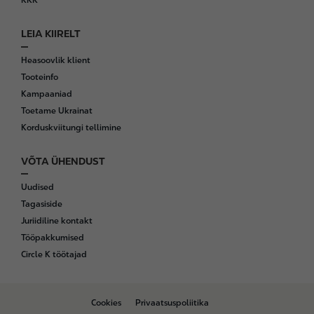
KKK
LEIA KIIRELT
Heasoovlik klient
Tooteinfo
Kampaaniad
Toetame Ukrainat
Korduskviitungi tellimine
VÕTA ÜHENDUST
Uudised
Tagasiside
Juriidiline kontakt
Tööpakkumised
Circle K töötajad
B
Cookies
Privaatsuspoliitika