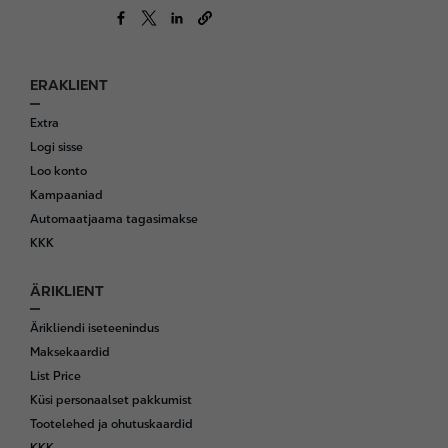
ERAKLIENT
F
o
Extra
o
Logi sisse
t
Loo konto
e
Kampaaniad
r
Automaatjaama tagasimakse
KKK
ÄRIKLIENT
Ärikliendi iseteenindus
Maksekaardid
List Price
Küsi personaalset pakkumist
Tootelehed ja ohutuskaardid