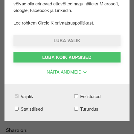
Tasusin Circle K äpiga
võivad olla erinevad ettevõtted nagu näiteks Microsoft,
u
Palun kontrolli EXTRA iseteenindusveebis, et tehi
Google, Facebook ja Linkedin.
u
ngu eest tasumiseks kasutatud pangakaart on lii
r
Loe rohkem Circle K privaatsuspoliitikast.
detud ka Sinu EXTRA kliendikaardiks.
d
e
LUBA VALIK
Kui eelpool mainitud põhjused ei saa olla soodustuse
mitte saamise põhjuseks, siis võta meiega ühendust
S
LUBA KÕIK KÜPSISED
IIT
NÄITA ANDMEID
EXTRA ISETEENINDUSSE
Vajalik
Eelistused
Oli sellest abi?:
JAH
EI
Statistilised
Turundus
Share on: