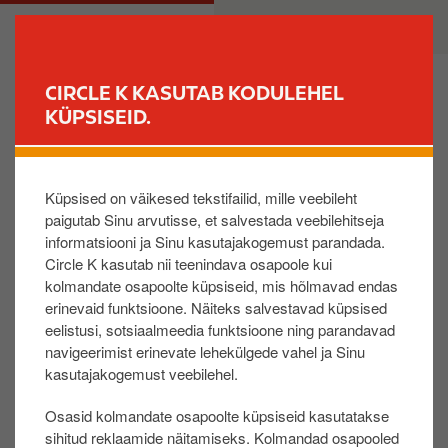
L
M
ERAKLIENT
ÄRIKLIENT
i
a
i
i
g
n
CIRCLE K KASUTAB KODULEHEL
u
n
KÜPSISEID.
LEIA JAAM
e
a
d
v
Kuidas toimub liikumine tasemete vahel?
a
i
Küpsised on väikesed tekstifailid, mille veebileht
s
g
paigutab Sinu arvutisse, et salvestada veebilehitseja
i
a
Circle K extra taseme määrab viimase 90 päeva
informatsiooni ja Sinu kasutajakogemust parandada.
p
t
jooksul sooritatud ostude ehk külastuste arv – miles,
Circle K kasutab nii teenindava osapoole kui
õ
i
miles+ kütus või LPG:
kolmandate osapoolte küpsiseid, mis hõlmavad endas
h
o
erinevaid funktsioone. Näiteks salvestavad küpsised
- Tase 1: 0 – 9 külastust
i
n
eelistusi, sotsiaalmeedia funktsioone ning parandavad
- Tase 2: 10 - 19 külastust
s
navigeerimist erinevate lehekülgede vahel ja Sinu
- Tase 3: 20+ külastust
i
kasutajakogemust veebilehel.
Kõigil tasemetel on autopesuprogrammide ostmisel
s
soodustus 15% ja kehtivad teised extra pakkumised
Osasid kolmandate osapoolte küpsiseid kasutatakse
u
meie teenindusjaama poodides.
sihitud reklaamide näitamiseks. Kolmandad osapooled
j