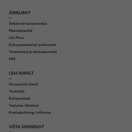
ÄRIKLIENT
Ärikliendi iseteenindus
Maksekaardid
List Price
Küsi personaalset pakkumist
Tootelehed ja ohutuskaardid
KKK
LEIA KIIRELT
Heasoovlik klient
Tooteinfo
Kampaaniad
Toetame Ukrainat
Korduskviitungi tellimine
VÕTA ÜHENDUST