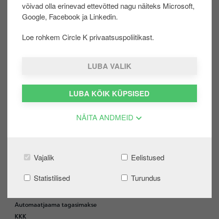
võivad olla erinevad ettevõtted nagu näiteks Microsoft,
u
Google, Facebook ja Linkedin.
u
r
Loe rohkem Circle K privaatsuspoliitikast.
Oli sellest abi?:
d
JAH
EI
e
LUBA VALIK
Share on:
LUBA KÕIK KÜPSISED
NÄITA ANDMEID
ERAKLIENT
F
o
Vajalik
Eelistused
Extra
o
Logi sisse
t
Statistilised
Turundus
Loo konto
e
Kampaaniad
r
Automaatjaama tagasimakse
KKK