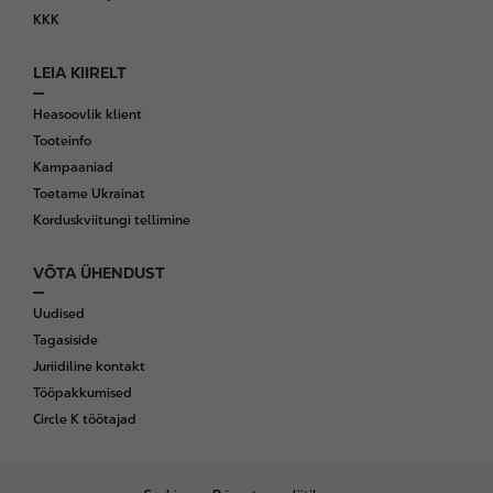
KKK
LEIA KIIRELT
Heasoovlik klient
Tooteinfo
Kampaaniad
Toetame Ukrainat
Korduskviitungi tellimine
VÕTA ÜHENDUST
Uudised
Tagasiside
Juriidiline kontakt
Tööpakkumised
Circle K töötajad