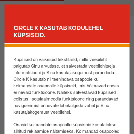
L
M
ERAKLIENT
ÄRIKLIENT
i
a
i
i
g
n
CIRCLE K KASUTAB KODULEHEL
u
n
KÜPSISEID.
LEIA JAAM
e
a
d
v
20.05.2020
a
i
Küpsised on väikesed tekstifailid, mille veebileht
s
g
Jõhvi Narva maantee
paigutab Sinu arvutisse, et salvestada veebilehitseja
i
a
informatsiooni ja Sinu kasutajakogemust parandada.
teenindusjaamas
p
t
Circle K kasutab nii teenindava osapoole kui
elektrikatkestus 20. mail
õ
i
kolmandate osapoolte küpsiseid, mis hõlmavad endas
h
o
erinevaid funktsioone. Näiteks salvestavad küpsised
i
n
eelistusi, sotsiaalmeedia funktsioone ning parandavad
Jõhvi Narva maantee teenindusjaamas on 20.
s
navigeerimist erinevate lehekülgede vahel ja Sinu
mail ajavahemikus 11.00-15.00
i
kasutajakogemust veebilehel.
elektrikatkestus. Sel ajaperioodil on jaamas
s
Osasid kolmandate osapoolte küpsiseid kasutatakse
u
müügikatkestus ja ei ole võimalik tankida.
sihitud reklaamide näitamiseks. Kolmandad osapooled
j