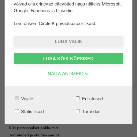
võivad olla erinevad ettevõtted nagu näiteks Microsoft,
u
Google, Facebook ja Linkedin.
u
r
Loe rohkem Circle K privaatsuspoliitikast.
d
ERAKLIENT
F
e
o
LUBA VALIK
Extra
o
Logi sisse
t
LUBA KÕIK KÜPSISED
Loo konto
e
Kampaaniad
r
NÄITA ANDMEID
Automaatjaama tagasimakse
KKK
ÄRIKLIENT
Vajalik
Eelistused
Ärikliendi iseteenindus
Statistilised
Turundus
Maksekaardid
List Price
Küsi personaalset pakkumist
Tootelehed ja ohutuskaardid