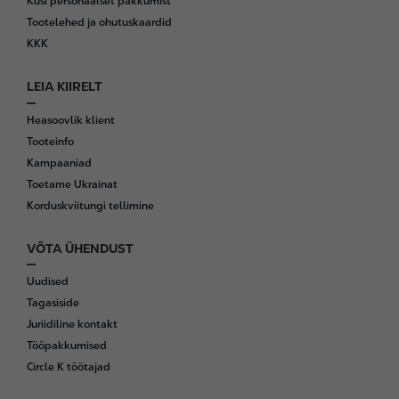
Küsi personaalset pakkumist
Tootelehed ja ohutuskaardid
KKK
LEIA KIIRELT
Heasoovlik klient
Tooteinfo
Kampaaniad
Toetame Ukrainat
Korduskviitungi tellimine
VÕTA ÜHENDUST
Uudised
Tagasiside
Juriidiline kontakt
Tööpakkumised
Circle K töötajad