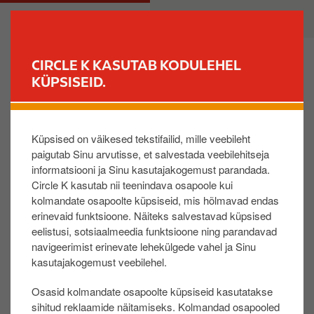
L
M
ERAKLIENT
ÄRIKLIENT
i
a
i
i
g
n
CIRCLE K KASUTAB KODULEHEL
u
n
KÜPSISEID.
LEIA JAAM
e
a
d
v
Kas Easy Fuel rakendust saab kasutada ka
a
i
äriklient?
Küpsised on väikesed tekstifailid, mille veebileht
s
g
paigutab Sinu arvutisse, et salvestada veebilehitseja
i
a
informatsiooni ja Sinu kasutajakogemust parandada.
p
t
Easy Fuel rakendusele ei ole võimalik lisada makseva
Circle K kasutab nii teenindava osapoole kui
õ
i
hendina ärikliendi maksekaarti, kuid tulevikus selline
kolmandate osapoolte küpsiseid, mis hõlmavad endas
h
o
võimalus kindlasti tekib.
erinevaid funktsioone. Näiteks salvestavad küpsised
i
n
eelistusi, sotsiaalmeedia funktsioone ning parandavad
s
navigeerimist erinevate lehekülgede vahel ja Sinu
i
kasutajakogemust veebilehel.
Oli sellest abi?:
s
JAH
EI
Osasid kolmandate osapoolte küpsiseid kasutatakse
u
sihitud reklaamide näitamiseks. Kolmandad osapooled
j