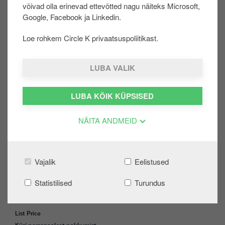
võivad olla erinevad ettevõtted nagu näiteks Microsoft,
u
Google, Facebook ja Linkedin.
Share on:
u
r
Loe rohkem Circle K privaatsuspoliitikast.
d
e
LUBA VALIK
ERAKLIENT
F
o
Extra
o
LUBA KÕIK KÜPSISED
Logi sisse
t
Loo konto
e
NÄITA ANDMEID
Kampaaniad
r
Automaatjaama tagasimakse
KKK
Vajalik
Eelistused
ÄRIKLIENT
Statistilised
Turundus
Ärikliendi iseteenindus
Maksekaardid
List Price