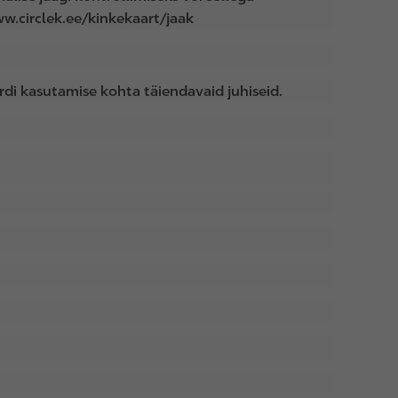
ww.circlek.ee/kinkekaart/jaak
ardi kasutamise kohta täiendavaid juhiseid.