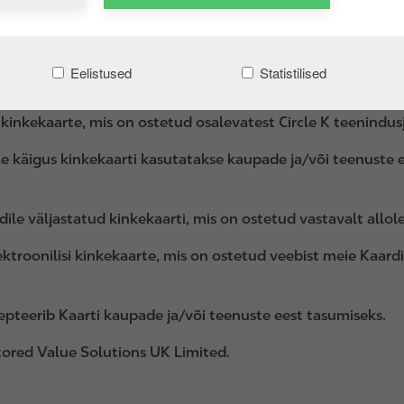
t lepingut, mis sisaldab antud tingimusi.
Eelistused
Statistilised
kiposti 2/1, 10138 Tallinn
, Eesti.
i kinkekaarte, mis on ostetud osalevatest Circle K teenin
e käigus kinkekaarti kasutatakse kaupade ja/või teenuste 
dile väljastatud kinkekaarti, mis on ostetud vastavalt allol
ktroonilisi kinkekaarte, mis on ostetud veebist meie Kaardi
pteerib Kaarti kaupade ja/või teenuste eest tasumiseks.
ored Value Solutions UK Limited.