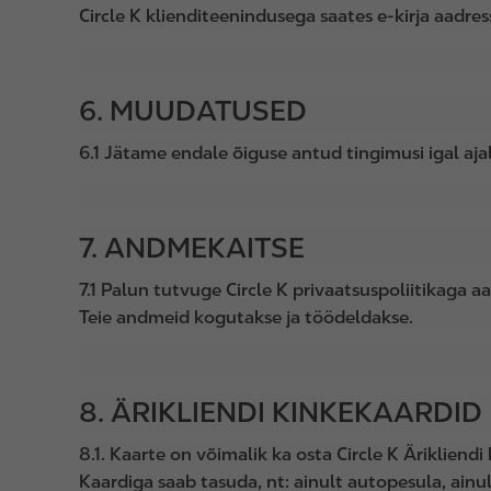
Circle K klienditeenindusega saates e-kirja aadr
6. MUUDATUSED
6.1 Jätame endale õiguse antud tingimusi igal aja
7. ANDMEKAITSE
7.1 Palun tutvuge Circle K privaatsuspoliitikaga a
Teie andmeid kogutakse ja töödeldakse.
8. ÄRIKLIENDI KINKEKAARDID
8.1. Kaarte on võimalik ka osta Circle K Ärikliend
Kaardiga saab tasuda, nt: ainult autopesula, ain