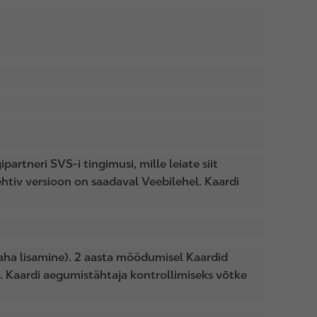
tneri SVS-i tingimusi, mille leiate siit
tiv versioon on saadaval Veebilehel. Kaardi
raha lisamine). 2 aasta möödumisel Kaardid
a. Kaardi aegumistähtaja kontrollimiseks võtke