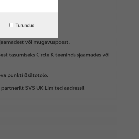
Turundus
dusjaamadest või mugavuspoest.
eest tasumiseks Circle K teenindusjaamades või
eva punkti 8sätetele.
 partnerilt SVS UK Limited aadressil