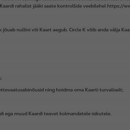
aardi rahalist jääki saate kontrollida veebilehel https://w
 jõuab nullini või Kaart aegub. Circle K võib anda välja Ka
;
ettevaatusabinõusid ning hoidma oma Kaarti turvaliselt;
i ega muud Kaardi teavet kolmandatele isikutele.