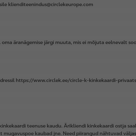
essile klienditeenindus@circlekeurope.com
l oma äranägemise järgi muuta, mis ei mõjuta eelnevalt soo
adressil https://www.circlek.ee/circle-k-kinkekaardi-privaats
i kinkekaardi teenuse kaudu. Ärikliendi kinkekaardi ostja sa
ult mugavuspoe kaubad jne. Need piirangud nähtuvad väljas