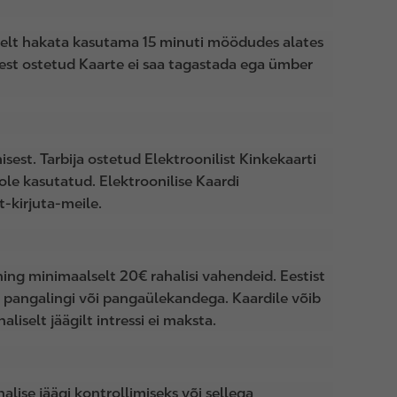
aliselt hakata kasutama 15 minuti möödudes alates
oest ostetud Kaarte ei saa tagastada ega ümber
sest. Tarbija ostetud Elektroonilist Kinkekaarti
 ole kasutatud. Elektroonilise Kaardi
-kirjuta-meile.
ning minimaalselt 20€ rahalisi vahendeid. Eestist
 pangalingi või pangaülekandega. Kaardile võib
liselt jäägilt intressi ei maksta.
lise jäägi kontrollimiseks või sellega