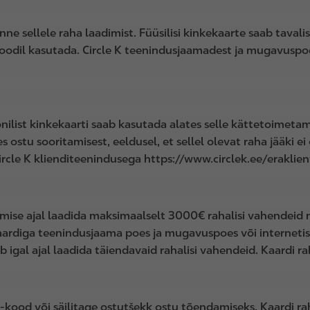
 enne sellele raha laadimist. Füüsilisi kinkekaarte saab tav
perioodil kasutada. Circle K teenindusjaamadest ja mugavusp
ilist kinkekaarti saab kasutada alates selle kättetoimetami
 ostu sooritamisest, eeldusel, et sellel olevat raha jääki ei
rcle K klienditeenindusega https://www.circlek.ee/eraklient
stmise ajal laadida maksimaalselt 3000€ rahalisi vahendeid 
aardiga teenindusjaama poes ja mugavuspoes või internetis
igal ajal laadida täiendavaid rahalisi vahendeid. Kaardi raha
ood või säilitage ostutšekk ostu tõendamiseks. Kaardi raha