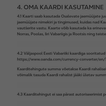
4. OMA KAARDI KASUTAMINE
4.1 Kaarti saab kasutada Osalevate jaemüüjate juu
jaemüüjate nimekiri ja tingimused, kuidas nad K
vautšerite vastu. Kaarte võib kasutada ka erineva
Norras, Poolas, Iiri Vabariigis ja Rootsis ning teis
4.2 Väljaspool Eesti Vabariiki kaardiga sooritatu
https://www.oanda.com/currency-converter/en
Kaarditehingute summa võetakse Kaardi rahaliselt
võimalik tasuda Kaardi rahalist jääki ületav su
4.3 Kaarditehingut ei saa pärast autoriseerimist 