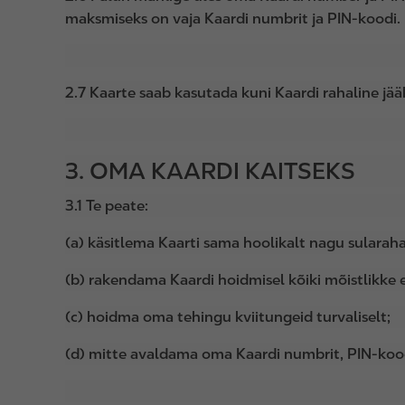
maksmiseks on vaja Kaardi numbrit ja PIN-koodi. K
2.7 Kaarte saab kasutada kuni Kaardi rahaline jääk
3. OMA KAARDI KAITSEKS
3.1 Te peate:
(a) käsitlema Kaarti sama hoolikalt nagu sularaha
(b) rakendama Kaardi hoidmisel kõiki mõistlikke 
(c) hoidma oma tehingu kviitungeid turvaliselt;
(d) mitte avaldama oma Kaardi numbrit, PIN-kood