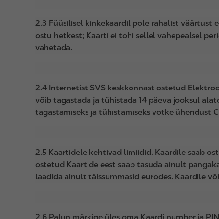
2.3 Füüsilisel kinkekaardil pole rahalist väärtust
ostu hetkest; Kaarti ei tohi sellel vahepealsel 
vahetada.
2.4 Internetist SVS keskkonnast ostetud Elektroon
võib tagastada ja tühistada 14 päeva jooksul alates
tagastamiseks ja tühistamiseks võtke ühendust Ci
2.5 Kaartidele kehtivad limiidid. Kaardile saab o
ostetud Kaartide eest saab tasuda ainult pangak
laadida ainult täissummasid eurodes. Kaardile võib 
2.6 Palun märkige üles oma Kaardi number ja PIN-k