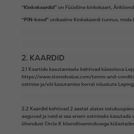
“Kinkekaardid”
on Füüsiline kinkekaart, Ärikliend
“PIN-kood”
unikaalne Kinkekaardi tunnus, mida 
2. KAARDID
2.1 Kaartide kasutamisele kehtivad käesoleva Lep
https://www.storedvalue.com/terms-and-condition
ostmise ja/või kasutamise korral nõustute Lepin
2.2 Kaardid kehtivad 2 aastat alates ostukuupäev
aeguvad ja neid ei saa enam ostmiseks kasutada e
ühendust Circle K klienditeenindusega külastades 