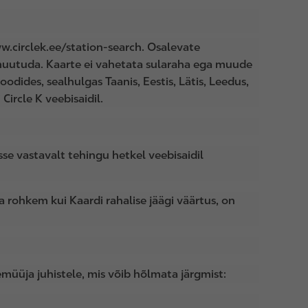
ww.circlek.ee/station-search. Osalevate
 muutuda. Kaarte ei vahetata sularaha ega muude
dides, sealhulgas Taanis, Eestis, Lätis, Leedus,
Circle K veebisaidil.
se vastavalt tehingu hetkel veebisaidil
 rohkem kui Kaardi rahalise jäägi väärtus, on
emüüja juhistele, mis võib hõlmata järgmist: