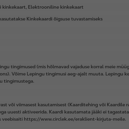
i kinkekaart, Elektrooniline kinkekaart
kasutatakse Kinkekaardi õigsuse tuvastamiseks
ingu tingimused (mis hõlmavad vajaduse korral meie müügipar
s). Võime Lepingu tingimusi aeg-ajalt muuta. Lepingu keh
gu tingimustega.
ast või viimasest kasutamisest (Kaarditehing või Kaardile 
ga uuesti aktiveerida. Kaardi kasutamata jääki ei tagastat
veebisaiti https://www.circlek.ee/eraklient-kirjuta-meile.