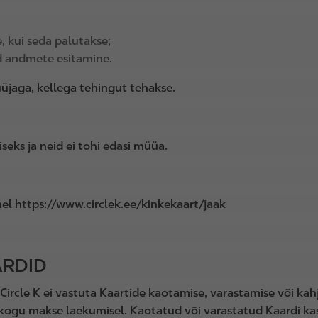
, kui seda palutakse;
d andmete esitamine.
jaga, kellega tehingut tehakse.
seks ja neid ei tohi edasi müüa.
ehel https://www.circlek.ee/kinkekaart/jaak
ARDID
Circle K ei vastuta Kaartide kaotamise, varastamise või kah
 kogu makse laekumisel. Kaotatud või varastatud Kaardi k