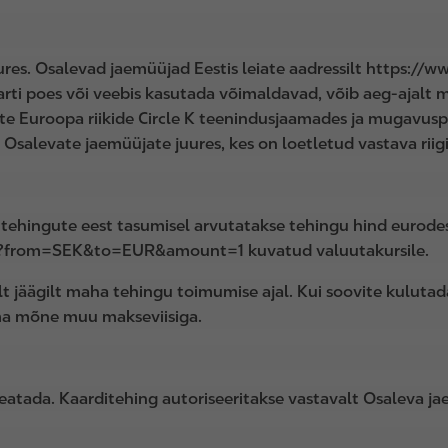
res. Osalevad jaemüüjad Eestis leiate aadressilt https://w
aarti poes või veebis kasutada võimaldavad, võib aeg-ajalt
te Euroopa riikide Circle K teenindusjaamades ja mugavuspoo
te Osalevate jaemüüjate juures, kes on loetletud vastava riigi 
d tehingute eest tasumisel arvutatakse tehingu hind eurodes
/?from=SEK&to=EUR&amount=1 kuvatud valuutakursile.
 jäägilt maha tehingu toimumise ajal. Kui soovite kulutada
mma mõne muu makseviisiga.
peatada. Kaarditehing autoriseeritakse vastavalt Osaleva ja