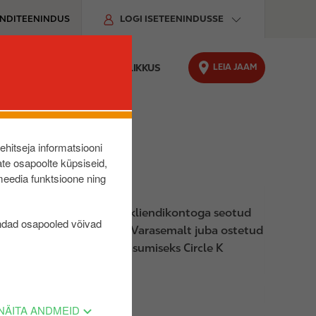
ENDITEENINDUS
LOGI ISETEENINDUSSE
LEIA JAAM
O LAADIMINE
JÄTKUSUUTLIKKUS
lehitseja informatsiooni
te osapoolte küpsiseid,
meedia funktsioone ning
veebist aadressil
es (€). Kinkekaart ei ole kliendikontoga seotud
ndad osapooled võivad
hetkel raha peale lisada. Varasemalt juba ostetud
i kasutada ostude eest tasumiseks Circle K
NÄITA ANDMEID