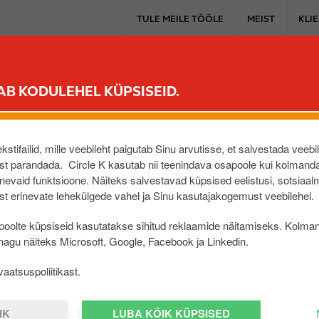
T
TULE MEILE TÖÖLE
MEIST
KLI
o
p
m
PÜSIKLIENDILE
MUGAVUSPOOD
SINU AUTOLE
ELEKTRIAUT
e
AB KODULEHEL KÜPSISEID.
n
u
AARDI TINGIMUSED
stifailid, mille veebileht paigutab Sinu arvutisse, et salvestada veebi
t parandada. Circle K kasutab nii teenindava osapoole kui kolmanda
evaid funktsioone. Näiteks salvestavad küpsised eelistusi, sotsiaal
t erinevate lehekülgede vahel ja Sinu kasutajakogemust veebilehel.
ostetud Circle K teenindusjaamadest või mugavuspoest või 
isel ja kasutamisel. Kinkekaardid on saadaval ainult eurod
oolte küpsiseid kasutatakse sihitud reklaamide näitamiseks. Kolma
kaart, mis tähendab, et sellele tuleb kinkekaardi ostmise 
 nagu näiteks Microsoft, Google, Facebook ja Linkedin.
a juurde ka hiljem. Kinkekaardi omanikud saavad kinkekaart
aatsuspoliitikast.
IK
LUBA KÕIK KÜPSISED