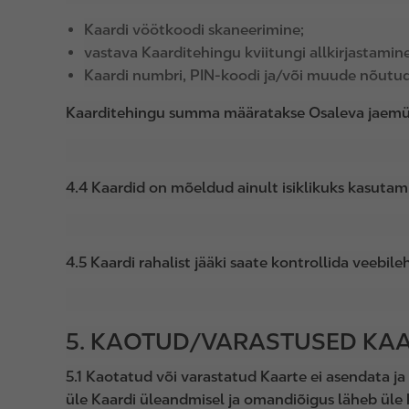
Kaardi vöötkoodi skaneerimine;
vastava Kaarditehingu kviitungi allkirjastamine
Kaardi numbri, PIN-koodi ja/või muude nõutu
Kaarditehingu summa määratakse Osaleva jaemüü
4.4 Kaardid on mõeldud ainult isiklikuks kasutami
4.5 Kaardi rahalist jääki saate kontrollida veebil
5. KAOTUD/VARASTUSED KA
5.1 Kaotatud või varastatud Kaarte ei asendata ja 
üle Kaardi üleandmisel ja omandiõigus läheb üle