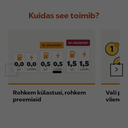
Kuidas see toimib?
Rohkem külastusi, rohkem
Vali pr
preemiaid
viiendat