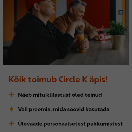
Kõik toimub Circle K äpis!
Näeb mitu külastust oled teinud
Vali preemia, mida soovid kasutada
Ülevaade personaalsetest pakkumistest