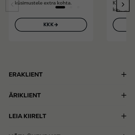
küsimustele extra kohta.
K extra l
kasutamis
KKK
L
Footer
ERAKLIENT
Extra
ÄRIKLIENT
Logi sisse
Ärikliendi iseteenindus
Loo konto
LEIA KIIRELT
Maksekaardid
Kampaaniad
Heasoovlik klient