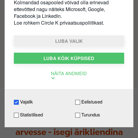
Kolmandad osapooled võivad olla erinevad
ettevõtted nagu näiteks Microsoft, Google,
Circle K extra
Facebook ja Linkedin.
Loe rohkem Circle K privaatsuspoliitikast.
Saa iga külastusega preemiaid. Laadi
alla meie Circle K äpp, sest iga külastus
LUBA VALIK
loeb!
LUBA KÕIK KÜPSISED
Liitu extraga
NÄITA ANDMEID
Circle K Extra Ärikliendile
Tule Circle K Ärikliendiks
Vajalik
Eelistused
Statistilised
Turundus
Kõik külastused lähevad
arvesse - isegi ärikliendina