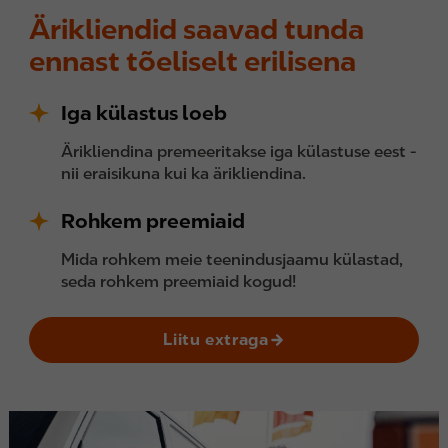
Ärikliendid saavad tunda
ennast tõeliselt erilisena
Iga külastus loeb
Ärikliendina premeeritakse iga külastuse eest -
nii eraisikuna kui ka ärikliendina.
Rohkem preemiaid
Mida rohkem meie teenindusjaamu külastad,
seda rohkem preemiaid kogud!
Liitu extraga