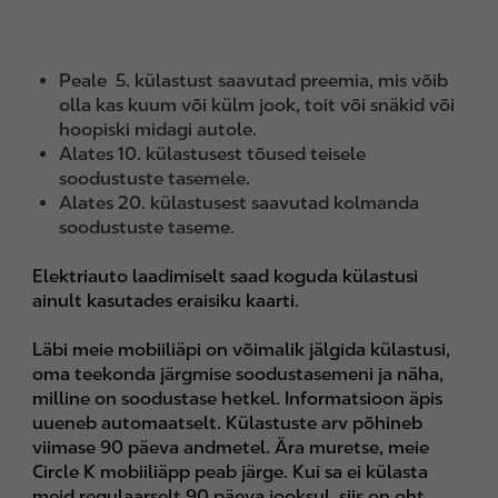
Peale 5. külastust saavutad preemia, mis võib
olla kas kuum või külm jook, toit või snäkid või
hoopiski midagi autole.
Alates 10. külastusest tõused teisele
soodustuste tasemele.
Alates 20. külastusest saavutad kolmanda
soodustuste taseme.
Elektriauto laadimiselt saad koguda külastusi
ainult kasutades eraisiku kaarti.
Läbi meie mobiiliäpi on võimalik jälgida külastusi,
oma teekonda järgmise soodustasemeni ja näha,
milline on soodustase hetkel. Informatsioon äpis
uueneb automaatselt. Külastuste arv põhineb
viimase 90 päeva andmetel. Ära muretse, meie
Circle K mobiiliäpp peab järge. Kui sa ei külasta
meid regulaarselt 90 päeva jooksul, siis on oht