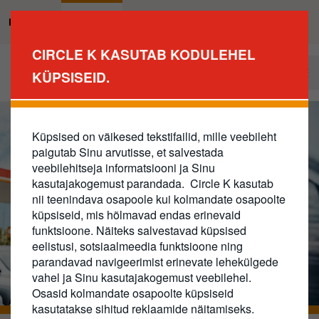
Liigu
edasi
Eraklient
Äriklient
põhisisu
CIRCLE K KASUTAB KODULEHEL
juurde
Tule meie ärikliendiks
KÜPSISEID.
Business
Main
Navigation
Küpsised on väikesed tekstifailid, mille veebileht
paigutab Sinu arvutisse, et salvestada
veebilehitseja informatsiooni ja Sinu
kasutajakogemust parandada. Circle K kasutab
nii teenindava osapoole kui kolmandate osapoolte
küpsiseid, mis hõlmavad endas erinevaid
funktsioone. Näiteks salvestavad küpsised
eelistusi, sotsiaalmeedia funktsioone ning
parandavad navigeerimist erinevate lehekülgede
vahel ja Sinu kasutajakogemust veebilehel.
Osasid kolmandate osapoolte küpsiseid
kasutatakse sihitud reklaamide näitamiseks.