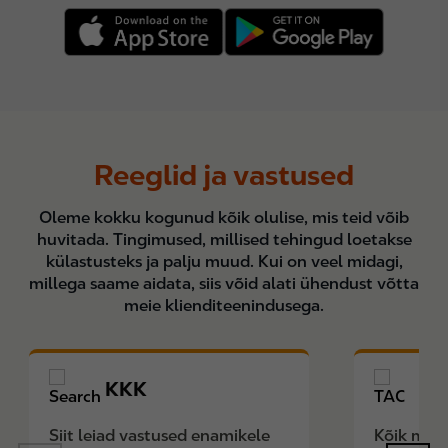
Reeglid ja vastused
Oleme kokku kogunud kõik olulise, mis teid võib
huvitada. Tingimused, millised tehingud loetakse
külastusteks ja palju muud. Kui on veel midagi,
millega saame aidata, siis võid alati ühendust võtta
meie klienditeenindusega.
KKK
T
Siit leiad vastused enamikele
Kõik mida