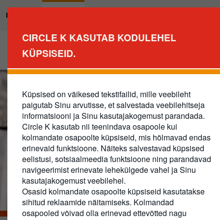
Liigu
edasi
Eraklient
Äriklient
põhisisu
CIRCLE K KASUTAB KODULEHEL
juurde
Tule meie ärikliendiks
KÜPSISEID.
Business
Main
Navigation
Küpsised on väikesed tekstifailid, mille veebileht
paigutab Sinu arvutisse, et salvestada veebilehitseja
informatsiooni ja Sinu kasutajakogemust parandada.
Circle K kasutab nii teenindava osapoole kui
kolmandate osapoolte küpsiseid, mis hõlmavad endas
erinevaid funktsioone. Näiteks salvestavad küpsised
eelistusi, sotsiaalmeedia funktsioone ning parandavad
navigeerimist erinevate lehekülgede vahel ja Sinu
kasutajakogemust veebilehel.
Osasid kolmandate osapoolte küpsiseid kasutatakse
sihitud reklaamide näitamiseks. Kolmandad
osapooled võivad olla erinevad ettevõtted nagu