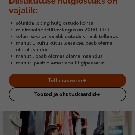
Diislikütuse hulgiostuks on
vajalik:
sõlmida leping hulgiostude kohta
minimaalne tellitav kogus on 2000 liitrit
tellimiseks on vajalik esitada kirjalik tellimus
mahutil, kuhu kütus laetakse, peab olema
ületäiteandur
mahutil peab olemas olema maandus
mahuti peab olema vabalt ligipääsetav
Tellimusvorm
Tooted ja ohutuskaardid