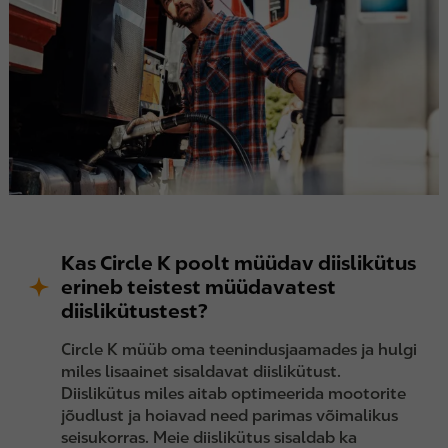
Kas Circle K poolt müüdav diislikütus
erineb teistest müüdavatest
diislikütustest?
Circle K müüb oma teenindusjaamades ja hulgi
miles lisaainet sisaldavat diislikütust.
Diislikütus miles aitab optimeerida mootorite
jõudlust ja hoiavad need parimas võimalikus
seisukorras. Meie diislikütus sisaldab ka