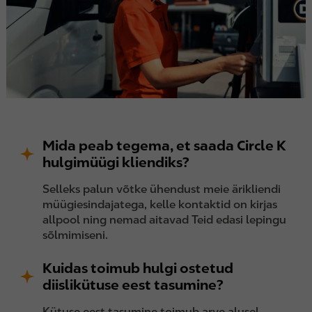
Mida peab tegema, et saada Circle K
hulgimüügi kliendiks?
Selleks palun võtke ühendust meie ärikliendi
müügiesindajatega, kelle kontaktid on kirjas
allpool ning nemad aitavad Teid edasi lepingu
sõlmimiseni.
Kuidas toimub hulgi ostetud
diislikütuse eest tasumine?
Kütuse eest tasumine toimub arve alusel