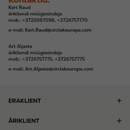
Kert Raud
ärikliendi müügiesindaja
mob.: +3725087098, +3726757770
e-mail:
Kert.Raud@circlekeurope.com
Art Aljaste
ärikliendi müügiesindaja
mob.: +3726757775, +3726757775
e-mail:
Art.Aljaste@circlekeurope.com
Footer
ERAKLIENT
Extra
ÄRIKLIENT
Logi sisse