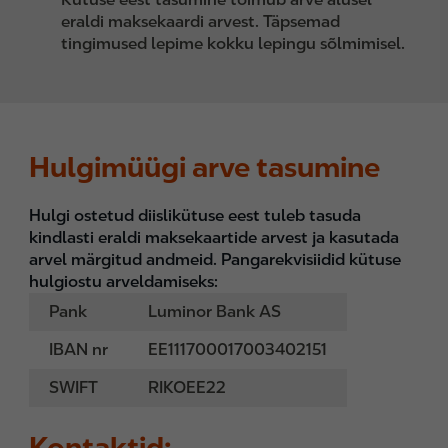
eraldi maksekaardi arvest. Täpsemad
tingimused lepime kokku lepingu sõlmimisel.
Hulgimüügi arve tasumine
Hulgi ostetud diislikütuse eest tuleb tasuda
kindlasti eraldi maksekaartide arvest ja kasutada
arvel märgitud andmeid. Pangarekvisiidid kütuse
hulgiostu arveldamiseks:
Pank
Luminor Bank AS
IBAN nr
EE111700017003402151
SWIFT
RIKOEE22
Kontaktid: