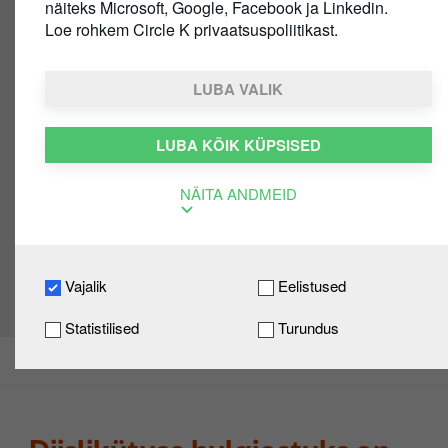
näiteks Microsoft, Google, Facebook ja Linkedin.
Loe rohkem Circle K privaatsuspoliitikast.
Diislikütuse
hulgitellimus
LUBA VALIK
Circle K müüb hulgi ainult diislikütust.
LUBA KÕIK KÜPSISED
Hulgi ostjale pakume mugavat kütuse
kohaletoimetamist,
NÄITA ANDMEID
konkurentsivõimelisi hindu, ohutut
mahalaadimist ja kvaliteetset diislikütust
koos miles lisaainega.
Vajalik
Eelistused
Statistilised
Turundus
Diislikütuse Hulgitellimus
Tule Circle K Ärikliendiks