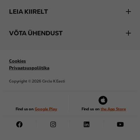
Ärikliendi iseteenindus
Loo konto
LEIA KIIRELT
Maksekaardid
Kampaaniad
Heasoovlik klient
List Price
VÕTA ÜHENDUST
Automaatjaama tagasimakse
Tooteinfo
Küsi personaalset pakkumist
Uudised
KKK
Kampaaniad
Tootelehed ja ohutuskaardid
Tagasiside
Bottom
Cookies
Toetame Ukrainat
Privaatsuspoliitika
KKK
Juriidiline kontakt
Korduskviitungi tellimine
Copyright © 2026 Circle K Eesti
Tööpakkumised
Circle K töötajad
Find us on
Google Play
Find us on
the App Store