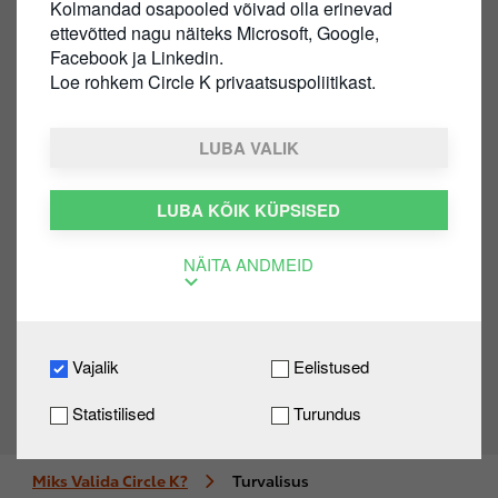
Kolmandad osapooled võivad olla erinevad
ettevõtted nagu näiteks Microsoft, Google,
Turvalisus
Facebook ja Linkedin.
Loe rohkem Circle K privaatsuspoliitikast.
Teenindusjaamast ärikliendi
iseteeninduseni on teie meelerahu on
LUBA VALIK
alati meie prioriteet. Tegelikult on
turvalisus kõige keskmes, mida me
LUBA KÕIK KÜPSISED
teeme. Circle K Pro maksekaardi
omanikuna saate keskenduda sellele,
NÄITA ANDMEID
mida teete kõige paremini, samal ajal
kui meie hoolitseme Teie, teie juhtide ja
teie ettevõtte eest Circle K Pro
Vajalik
Eelistused
maksekaardi turvalisusega.
Statistilised
Turundus
Turvalisus
Miks Valida Circle K?