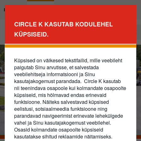
Liigu
edasi
Eraklient
Äriklient
põhisisu
CIRCLE K KASUTAB KODULEHEL
juurde
Tule meie ärikliendiks
KÜPSISEID.
Business
Main
Navigation
Küpsised on väikesed tekstifailid, mille veebileht
paigutab Sinu arvutisse, et salvestada
veebilehitseja informatsiooni ja Sinu
kasutajakogemust parandada. Circle K kasutab
nii teenindava osapoole kui kolmandate osapoolte
küpsiseid, mis hõlmavad endas erinevaid
funktsioone. Näiteks salvestavad küpsised
eelistusi, sotsiaalmeedia funktsioone ning
parandavad navigeerimist erinevate lehekülgede
vahel ja Sinu kasutajakogemust veebilehel.
Osasid kolmandate osapoolte küpsiseid
kasutatakse sihitud reklaamide näitamiseks.