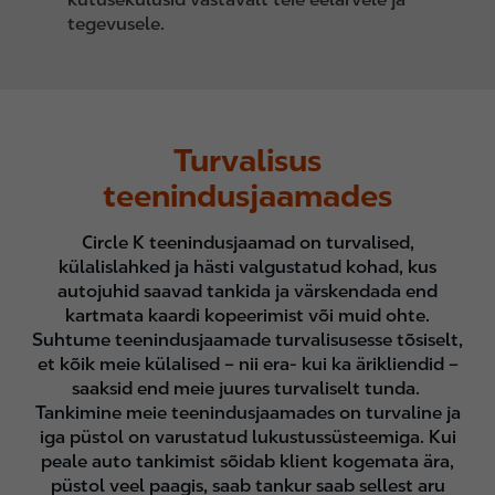
tegevusele.
Turvalisus
teenindusjaamades
Circle K teenindusjaamad on turvalised,
külalislahked ja hästi valgustatud kohad, kus
autojuhid saavad tankida ja värskendada end
kartmata kaardi kopeerimist või muid ohte.
Suhtume teenindusjaamade turvalisusesse tõsiselt,
et kõik meie külalised – nii era- kui ka ärikliendid –
saaksid end meie juures turvaliselt tunda.
Tankimine meie teenindusjaamades on turvaline ja
iga püstol on varustatud lukustussüsteemiga. Kui
peale auto tankimist sõidab klient kogemata ära,
püstol veel paagis, saab tankur saab sellest aru