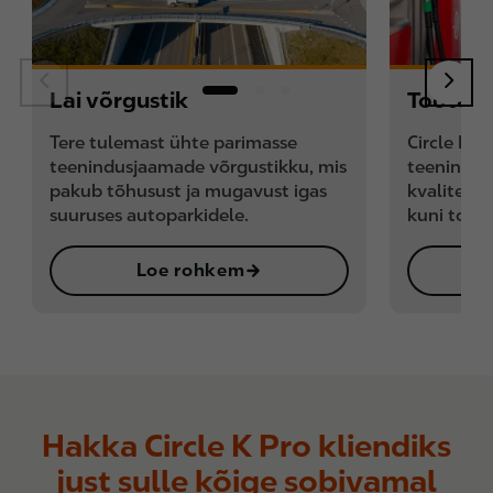
Lai võrgustik
Tooted
Tere tulemast ühte parimasse
Circle K-d
teenindusjaamade võrgustikku, mis
teenindu
pakub tõhusust ja mugavust igas
kvaliteeti
suuruses autoparkidele.
kuni toidu
Loe rohkem
Hakka Circle K Pro kliendiks
just sulle kõige sobivamal