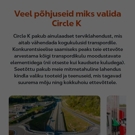
Veel põhjuseid miks valida
Circle K
Circle K pakub ainulaadset terviklahendust, mis
aitab vähendada kogukulusid transpordile.
Konkurentsieelise saamiseks peaks teie ettevõte
arvestama kõigi transpordikulu moodustavate
elementidega (nii otseste kui kaudsete kuludega).
Seetõttu pakub meie mitmetahuline lahendus
kindla valiku tooteid ja teenuseid, mis tagavad
suurema mõju ning kokkuhoiu ettevõttele.