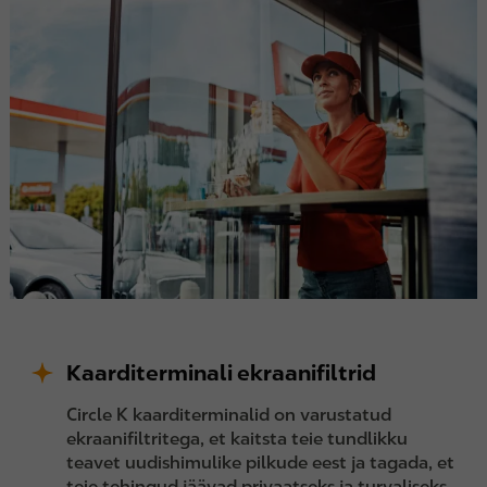
Kaarditerminali ekraanifiltrid
Circle K kaarditerminalid on varustatud
ekraanifiltritega, et kaitsta teie tundlikku
teavet uudishimulike pilkude eest ja tagada, et
teie tehingud jäävad privaatseks ja turvaliseks.