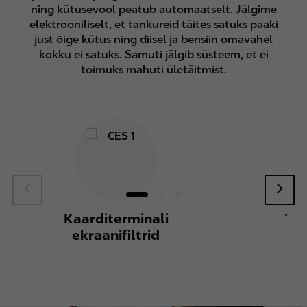
ning kütusevool peatub automaatselt. Jälgime
elektrooniliselt, et tankureid täites satuks paaki
just õige kütus ning diisel ja bensiin omavahel
kokku ei satuks. Samuti jälgib süsteem, et ei
toimuks mahuti ületäitmist.
Kaarditerminali
Tu
ekraanifiltrid