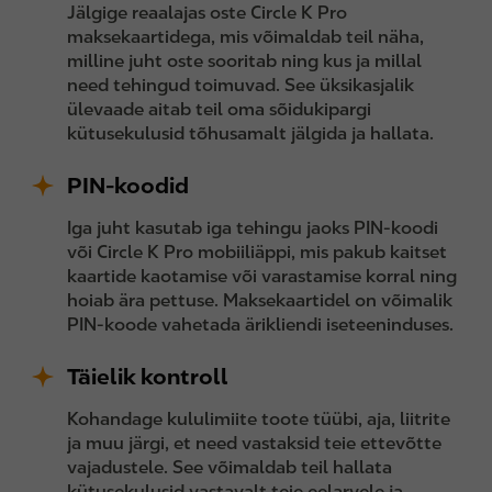
Jälgige reaalajas oste Circle K Pro
maksekaartidega, mis võimaldab teil näha,
milline juht oste sooritab ning kus ja millal
need tehingud toimuvad. See üksikasjalik
ülevaade aitab teil oma sõidukipargi
kütusekulusid tõhusamalt jälgida ja hallata.
PIN-koodid
Iga juht kasutab iga tehingu jaoks PIN-koodi
või Circle K Pro mobiiliäppi, mis pakub kaitset
kaartide kaotamise või varastamise korral ning
hoiab ära pettuse. Maksekaartidel on võimalik
PIN-koode vahetada ärikliendi iseteeninduses.
Täielik kontroll
Kohandage kululimiite toote tüübi, aja, liitrite
ja muu järgi, et need vastaksid teie ettevõtte
vajadustele. See võimaldab teil hallata
kütusekulusid vastavalt teie eelarvele ja