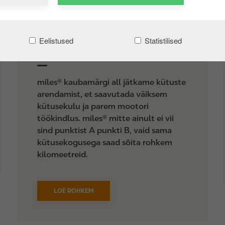
Eelistused
Statistilised
Mootorikütused
miles® kaubamärgi all jätkame kütuste
arendamist, et saavutada väiksem
kütusekulu ja parem mootori
töökindlus. miles® mitte ainult ei vii
sind punktist A punkti B, vaid sama
kütusekogusega saad sõita rohkem
kilomeetreid.
LOE ROHKEM