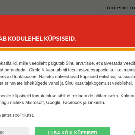
T
TULE MEILE T
o
p
b
MIKS VALIDA CIRCLE K
OLEN ÄRIKLIENT
TOOTED 
u
AB KODULEHEL KÜPSISEID.
s
i
 eest
n
e
stifailid, mille veebileht paigutab Sinu arvutisse, et salvestada veebi
s
t parandada. Circle K kasutab nii teenindava osapoole kui kolmanda
evaid funktsioone. Näiteks salvestavad küpsised eelistusi, sotsiaal
s
t erinevate lehekülgede vahel ja Sinu kasutajakogemust veebilehel.
m
I
I
e
oolte küpsiseid kasutatakse sihitud reklaamide näitamiseks. Kolma
m
n
 nagu näiteks Microsoft, Google, Facebook ja Linkedin.
a
u
g
aatsuspoliitikast.
e
IK
LUBA KÕIK KÜPSISED