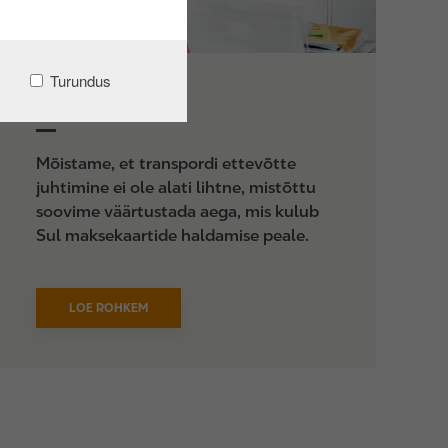
Turundus
Iseteenindus
Mõistame, et transpordi ettevõtte
juhtimine ei ole alati lihtne, mistõttu
soovime väärtustada aega, mis kulub
Sul maksekaartide haldamise peale.
LOE ROHKEM