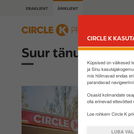
L
ERAKLIENT
ÄRIKLIENT
i
i
g
B
u
u
CIRCLE K KASUT
e
s
d
i
Suur tänu vastuse
a
n
s
e
Küpsised on väikesed tek
i
ja Sinu kasutajakogemus
s
p
mis hõlmavad endas erin
s
parandavad navigeerimis
õ
I
h
Osasid kolmandate osap
m
i
olla erinevad ettevõtted
a
s
g
i
Loe rohkem Circle K priv
e
s
u
LUBA VAL
j