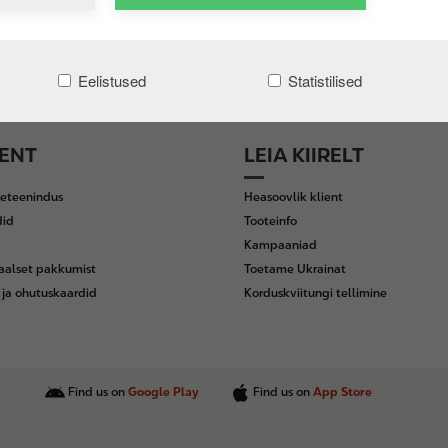
Eelistused
Statistilised
IENT
LEIA KIIRELT
iseteenindus
Heasoovlik klient
did
Tooteinfo
Kampaaniad
aalset pakkumist
Toetame Ukrainat
 ja ohutuskaardid
Korduskviitungi tellimine
Find us on
Google Play
Find us on
App Store