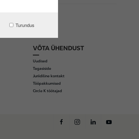
Turundus
VÕTA ÜHENDUST
Uudised
Tagasiside
Juriidiline kontakt
Tööpakkumised
Circle K töötajad