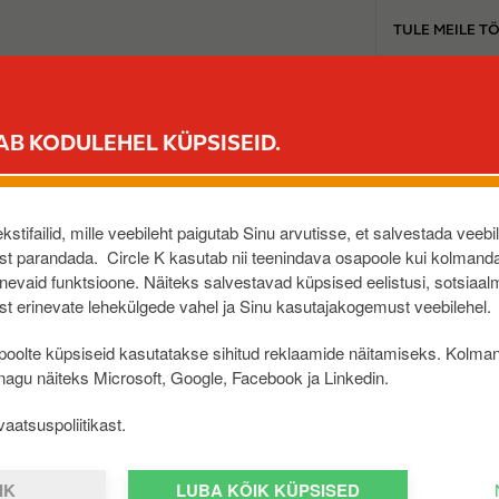
T
TULE MEILE T
o
p
b
MIKS VALIDA CIRCLE K
OLEN ÄRIKLIENT
TOOTED 
u
AB KODULEHEL KÜPSISEID.
s
i
 Pro äpiga tasuda?
n
e
stifailid, mille veebileht paigutab Sinu arvutisse, et salvestada veebi
s
t parandada. Circle K kasutab nii teenindava osapoole kui kolmanda
s, Leedus, Taanis, Rootsis, Norras, (s.h INGO jaamades). Ku
evaid funktsioone. Näiteks salvestavad küpsised eelistusi, sotsiaal
s
gut, mis keelab tehingute tegemise selles riigis.
t erinevate lehekülgede vahel ja Sinu kasutajakogemust veebilehel.
m
a Circle K-s ja Saare Kütuse tanklates Saaremaal.
e
oolte küpsiseid kasutatakse sihitud reklaamide näitamiseks. Kolma
n
 nagu näiteks Microsoft, Google, Facebook ja Linkedin.
u
aatsuspoliitikast.
IK
LUBA KÕIK KÜPSISED