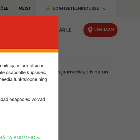
ÖÖLE
MEIST
LOGI ISETEENINDUSSE
LEIA JAAM
& TEENUSED
PAKUME SINU ÄRILE
lehitseja informatsiooni
te osapoolte küpsiseid,
i tehing ei õnnestu nendes jaamades, siis palun
meedia funktsioone ning
ndad osapooled võivad
NÄITA ANDMEID