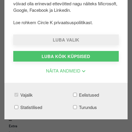
võivad olla erinevad ettevõtted nagu näiteks Microsoft,
kasutanud. Kasutaja taastamiseks helista E-R
u
Google, Facebook ja Linkedin.
8.00-17.00 numbril +372 675 7777​.
u
r
Loe rohkem Circle K privaatsuspoliitikast.
Kui Sa ei ole meie ärikliendi iseteeninduses kunagi
d
käinud, siis palume täita avaldus
SIIN
.
e
LUBA VALIK
Oli sellest abi?:
LUBA KÕIK KÜPSISED
JAH
EI
NÄITA ANDMEID
Share on:
Vajalik
Eelistused
Statistilised
Turundus
ERAKLIENT
F
o
Extra
o