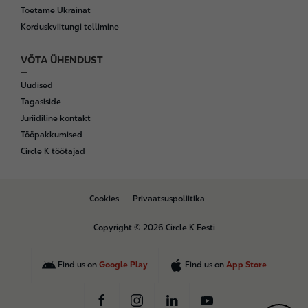
Toetame Ukrainat
Korduskviitungi tellimine
VÕTA ÜHENDUST
Uudised
Tagasiside
Juriidiline kontakt
Tööpakkumised
Circle K töötajad
B
Cookies
Privaatsuspoliitika
o
t
Copyright © 2026 Circle K Eesti
t
o
m
Find us on
Google Play
Find us on
App Store