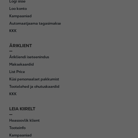
Logi sisse
t
Loo konto
e
Kampaaniad
r
Automaatjaama tagasimakse
KKK
ÄRIKLIENT
Ärikliendi iseteenindus
Maksekaardid
List Price
Küsi personaalset pakkumist
Tootelehed ja ohutuskaardid
KKK
LEIA KIIRELT
Heasoovlik klient
Tooteinfo
Kampaaniad