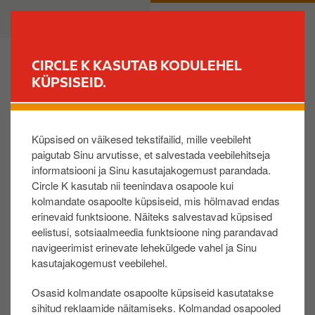
L
B
ERAKLIENT
ÄRIKLIENT
i
u
i
s
g
i
CIRCLE K KASUTAB KODULEHEL
u
n
KÜPSISEID.
LEIA JAAM
e
e
d
s
Tagasi küsimuste ja vastuste juurde
a
s
Küpsised on väikesed tekstifailid, mille veebileht
s
Miks ma ei saa sisse logida ärikliendi
paigutab Sinu arvutisse, et salvestada veebilehitseja
i
iseteenindusse?
informatsiooni ja Sinu kasutajakogemust parandada.
p
Circle K kasutab nii teenindava osapoole kui
õ
kolmandate osapoolte küpsiseid, mis hõlmavad endas
Unustatud konto salasõna. Taastamiseks
h
erinevaid funktsioone. Näiteks salvestavad küpsised
vajuta
SIIA
.​
i
eelistusi, sotsiaalmeedia funktsioone ning parandavad
Ununenud on konto kasutajanimi. Süsteem
s
navigeerimist erinevate lehekülgede vahel ja Sinu
näitab Sinu telefoninumbriga seotud
i
kasutajakogemust veebilehel.
kasutajanime, kui sisestad oma numbri
SIIN
.
s
Osasid kolmandate osapoolte küpsiseid kasutatakse
Turvalisuse kaalutlusel kustutame kasutajad, kes
u
sihitud reklaamide näitamiseks. Kolmandad osapooled
ei ole iseteenindust viimase 14 kuu jooksul
j