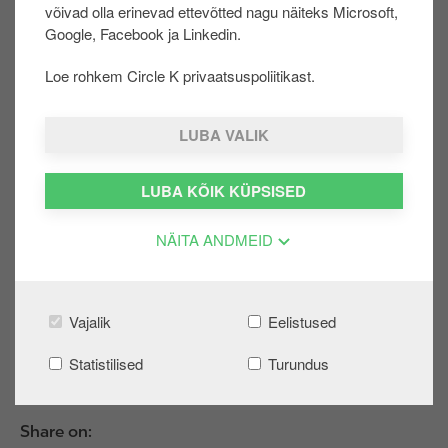
võivad olla erinevad ettevõtted nagu näiteks Microsoft,
u
hendust teenusepakkujaga, kes arveid haldab.​
Google, Facebook ja Linkedin.
u
E-
r
posti aadressile tuleb arve koostamise kinnitus, ar
Loe rohkem Circle K privaatsuspoliitikast.
d
ve PDF kujul leiad iseteenindusest.​
e
LUBA VALIK
Arved, tasumise info ja väljavõtted on igal ajal
kättesaadavad ärikliendi iseteeninduses. Ei ole veel
ärikliendi iseteeninduse kasutaja? Liitu
SIIN
LUBA KÕIK KÜPSISED
NÄITA ANDMEID
VÕTAN ARVE ISETEENINDUSEST
Vajalik
Eelistused
Oli sellest abi?:
JAH
EI
Statistilised
Turundus
Share on: