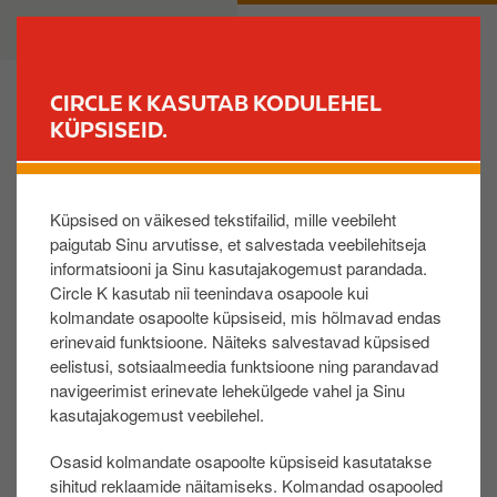
L
B
ERAKLIENT
ÄRIKLIENT
i
u
i
s
g
i
CIRCLE K KASUTAB KODULEHEL
u
n
KÜPSISEID.
LEIA JAAM
e
e
d
s
Tagasi küsimuste ja vastuste juurde
a
s
Küpsised on väikesed tekstifailid, mille veebileht
s
Miks ei ole arve minuni jõudnud?
paigutab Sinu arvutisse, et salvestada veebilehitseja
i
informatsiooni ja Sinu kasutajakogemust parandada.
p
Circle K kasutab nii teenindava osapoole kui
õ
Teenusepakkujad võtavad kasutusele järjest tuge
kolmandate osapoolte küpsiseid, mis hõlmavad endas
h
vamad turvameetmed ning manust sisaldav Circl
erinevaid funktsioone. Näiteks salvestavad küpsised
i
e K arve võis sattuda rämpsposti hulka.
eelistusi, sotsiaalmeedia funktsioone ning parandavad
s
navigeerimist erinevate lehekülgede vahel ja Sinu
Arve on tellitud panka või on sõlmitud leping arv
i
kasutajakogemust veebilehel.
ete haldamist pakkuva teenusepakkujaga. Kahju
s
ks ei saa Circle K ettevõtte ja
Osasid kolmandate osapoolte küpsiseid kasutatakse
u
kolmanda osapoole vahel sõlmitud lepingut muu
sihitud reklaamide näitamiseks. Kolmandad osapooled
j
ta, Sul tuleb muuta seadistusi pangas või võtta ü