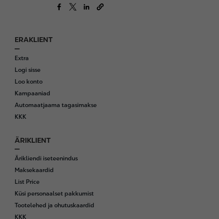
ERAKLIENT
F
o
Extra
o
Logi sisse
t
Loo konto
e
Kampaaniad
r
Automaatjaama tagasimakse
KKK
ÄRIKLIENT
Ärikliendi iseteenindus
Maksekaardid
List Price
Küsi personaalset pakkumist
Tootelehed ja ohutuskaardid
KKK