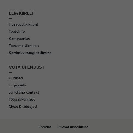
LEIA KIIRELT
Heasoovlik klient
Tooteinfo
Kampaaniad
Toetame Ukrainat
Korduskviitungi tellimine
VÕTA ÜHENDUST
Uudised
Tagasiside
Juriidiline kontakt
Tööpakkumised
Circle K töötajad
B
Cookies
Privaatsuspoliitika
o